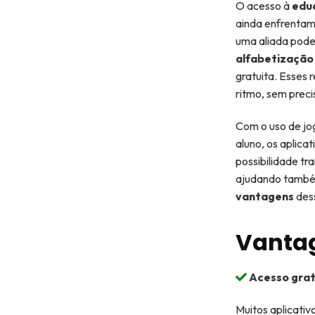
O acesso à
edu
ainda enfrentam 
uma aliada poder
alfabetização
gratuita. Esses 
ritmo, sem preci
Com o uso de jog
aluno, os aplica
possibilidade tr
ajudando também 
vantagens
dess
Vantag
Acesso grat
Muitos aplicativ