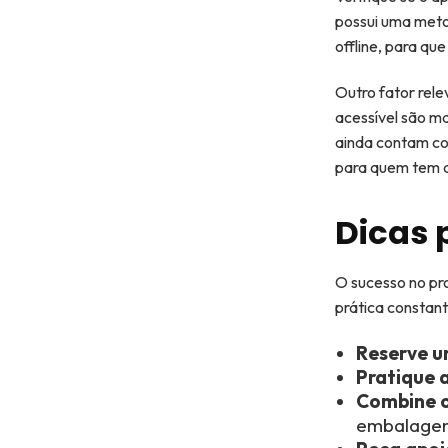
possui uma meto
offline, para qu
Outro fator rele
acessível são ma
ainda contam co
para quem tem dif
Dicas 
O sucesso no pr
prática constant
Reserve u
Pratique a
Combine o
embalagen