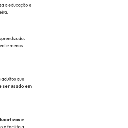
iza a educação e
ira.
 aprendizado.
vel e menos
a adultos que
e ser usado em
ducativos e
 e facilita a