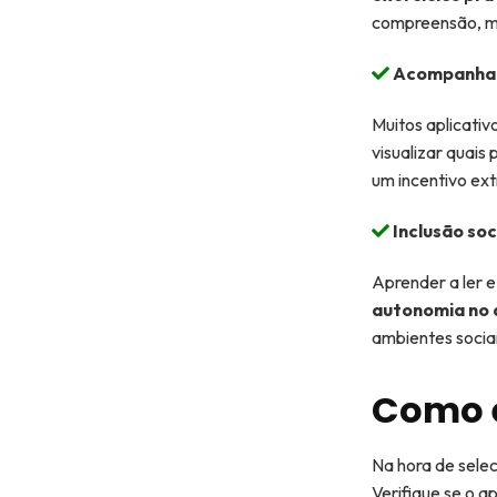
compreensão, m
Acompanham
Muitos aplicativ
visualizar quais
um incentivo ext
Inclusão soci
Aprender a ler 
autonomia no d
ambientes sociai
Como e
Na hora de sele
Verifique se o a