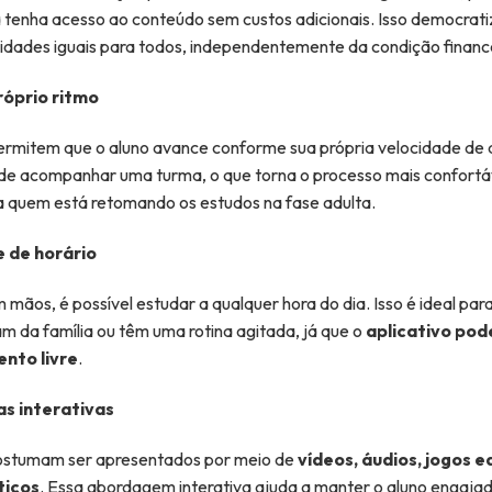
 tenha acesso ao conteúdo sem custos adicionais. Isso democrat
idades iguais para todos, independentemente da condição finance
róprio ritmo
permitem que o aluno avance conforme sua própria velocidade de
de acompanhar uma turma, o que torna o processo mais confortá
a quem está retomando os estudos na fase adulta.
e de horário
 mãos, é possível estudar a qualquer hora do dia. Isso é ideal par
m da família ou têm uma rotina agitada, já que o
aplicativo pod
nto livre
.
s interativas
ostumam ser apresentados por meio de
vídeos, áudios, jogos e
ticos
. Essa abordagem interativa ajuda a manter o aluno engajado