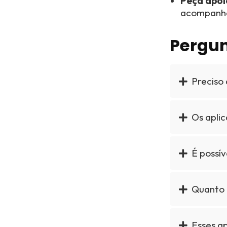
Peça apoi
acompanha
Pergun
Preciso 
Os aplic
É possí
Quanto 
Esses a