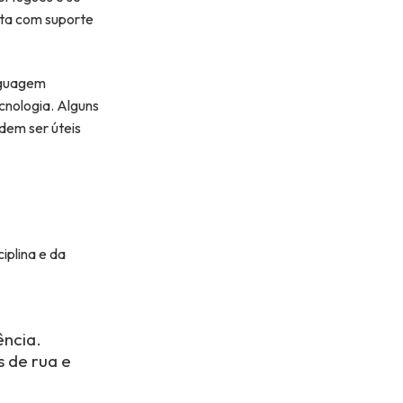
nta com suporte
inguagem
cnologia. Alguns
dem ser úteis
iplina e da
ência.
s de rua e