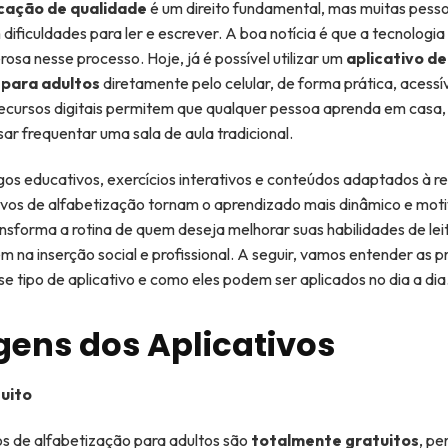
cação de qualidade
é um direito fundamental, mas muitas pess
dificuldades para ler e escrever. A boa notícia é que a tecnologi
osa nesse processo. Hoje, já é possível utilizar um
aplicativo de
 para adultos
diretamente pelo celular, de forma prática, acessív
recursos digitais permitem que qualquer pessoa aprenda em casa,
sar frequentar uma sala de aula tradicional.
os educativos, exercícios interativos e conteúdos adaptados à r
tivos de alfabetização tornam o aprendizado mais dinâmico e mot
ansforma a rotina de quem deseja melhorar suas habilidades de leit
na inserção social e profissional. A seguir, vamos entender as pr
e tipo de aplicativo e como eles podem ser aplicados no dia a dia
ens dos Aplicativos
uito
os de alfabetização para adultos são
totalmente gratuitos
, pe