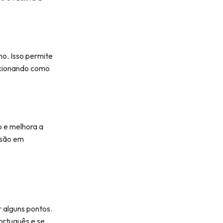
no. Isso permite
uncionando como
o e melhora a
usão em
r alguns pontos.
ortuguês e se