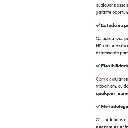
qualquer pessoa
garante oportun
Estudo no p
Os aplicativos 
Não há pressão 
estressante par
Flexibilidad
Com o celular em
trabalham, cuida
qualquer mome
Metodologia
Os conteúdos c
exercícios prá