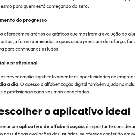
esmo para quem está começando do zero.
ento do progresso
os oferecem relatórios ou gráficos que mostram a evolução do alu
 pontos já foram dominados e quais ainda precisam de reforço, f
ra para continuar os estudos.
al e profissional
e escrever amplia significativamente as oportunidades de empreg
ia a dia
. O acesso à alfabetização digital também ajuda na incl
s e profissionais cada vez mais conectados.
scolher o aplicativo ideal
cionar um
aplicativo de alfabetização
, é importante considera
pp possui boas avaliações dos usuários, se oferece conteúdo em p