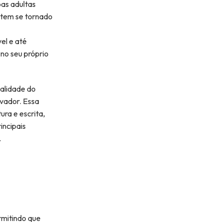
oas adultas
a tem se tornado
el e até
 no seu próprio
ealidade do
ivador. Essa
ura e escrita,
incipais
.
rmitindo que