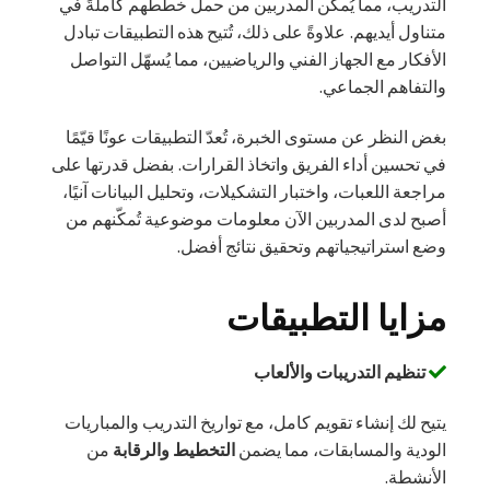
التدريب، مما يُمكّن المدربين من حمل خططهم كاملةً في
متناول أيديهم. علاوةً على ذلك، تُتيح هذه التطبيقات تبادل
الأفكار مع الجهاز الفني والرياضيين، مما يُسهّل التواصل
والتفاهم الجماعي.
بغض النظر عن مستوى الخبرة، تُعدّ التطبيقات عونًا قيّمًا
في تحسين أداء الفريق واتخاذ القرارات. بفضل قدرتها على
مراجعة اللعبات، واختبار التشكيلات، وتحليل البيانات آنيًا،
أصبح لدى المدربين الآن معلومات موضوعية تُمكّنهم من
وضع استراتيجياتهم وتحقيق نتائج أفضل.
مزايا التطبيقات
تنظيم التدريبات والألعاب
يتيح لك إنشاء تقويم كامل، مع تواريخ التدريب والمباريات
الودية والمسابقات، مما يضمن
التخطيط والرقابة
من
الأنشطة.