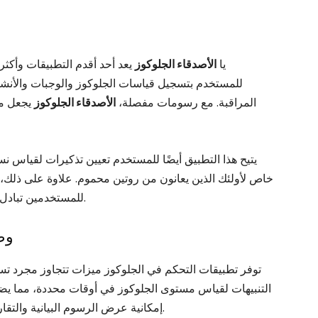
يا
الأصدقاء الجلوكوز
يعد أحد أقدم التطبيقات وأكثر
للمستخدم بتسجيل قياسات الجلوكوز والوجبات والأنشطة 
المراقبة. مع رسومات مفصلة،
الأصدقاء الجلوكوز
يجعل من
يتيح هذا التطبيق أيضًا للمستخدم تعيين تذكيرات لقياس نس
خاص لأولئك الذين يعانون من روتين محموم. علاوة على ذلك،
للمستخدمين تبادل الخبرات والنصائح للسيطرة على مرض السكري.
وظ
توفر تطبيقات التحكم في الجلوكوز ميزات تتجاوز مجرد ت
التنبيهات لقياس مستوى الجلوكوز في أوقات محددة، مما يضمن
إمكانية عرض الرسوم البيانية والتقارير، مما يساعد في تحديد الأنماط واتخاذ القرارات.