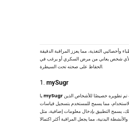
اء وأخصائيي التغذية، مما يعزز المراقبة الدقيقة
عنها لأي شخص يعاني من مرض السكري أو يرغب في
الحفاظ على صحته تحت السيطرة.
1.
mySugr
يعد أحد أشهر التطبيقات للتحكم في نسبة الجلوكوز، حيث تم تطويره خصيصًا للأشخاص الذين
mySugr
يا
لاستخدام، مما يسمح للمستخدم بتسجيل قياسات
لك، يسمح التطبيق بإدخال معلومات إضافية، مثل