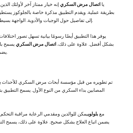
يا
اتصال مرض السكري
إنه خيار ممتاز آخر لأولئك الذي
بطريقة عملية. ويقدم التطبيق مذكرة خاصة بالجلوكوز يستطيع
إلى تفاصيل حول الوجبات والأدوية. الواجهة بسيطة، مما يجعل الاستخدام اليومي أكثر متعة وعملية.
يوفر هذا التطبيق أيضًا رسومًا بيانية تسهل تصور اختلاف
بشكل أفضل. علاوة على ذلك،
اتصال مرض السكري
يسمح بال
يضمن توفر البيانات دائمًا، حتى عبر الأجهزة المختلفة.
تم تطويره من قبل مؤسسة أبحاث مرض السكري للأحداث
ب
المصابين بداء السكري من النوع الأول. يسمح التطبيق ب
مع
بلولوب
يمكن للوالدين ومقدمي الرعاية مراقبة التحك
يضمن اتباع العلاج بشكل صحيح. علاوة على ذلك، يسمح الت