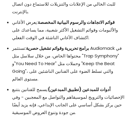
للبث الخالي من الإعلانات والتنزيلات للاستماع دون اتصال
بالإنترنت.
قوائم الاتجاهات والرسوم البيانية المخصصة
:يعرض الأغاني
والألبومات وقوائم التشغيل الأكثر شعبية، مما يساعدك على
اكتشاف الأغاني الناشئة في الوقت الفعلي.
برامج تحريرية وقوائم تشغيل حصرية
:تستثمر Audiomack في
محتواها الخاص، من خلال سلاسل مثل "Trap Symphony"
و"You Need To Hear" وحملات مثل "Keep the Beat
Going"، والتي تسلط الضوء على الفنانين الناشئين على
مستوى العالم.
أدوات للمبدعين (تطبيق المبدعين)
:يسمح للفنانين بتتبع
الإحصائيات والترويج لموسيقاهم والتواصل مع المعجبين - وفي
حين يركز بشكل أساسي على الجانب الإبداعي، فإنه يزيد أيضًا
من جودة وتنوع العروض الموسيقية.