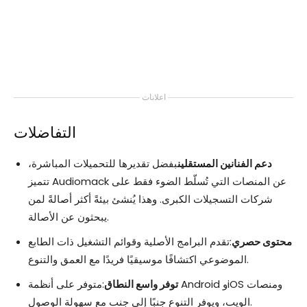
اعلانات
التفاضلات
دعم الفنانين المستقلين
بفضل تقديرها للتحميلات المباشرة،
تتميز Audiomack عن المنصات التي تُسلّط الضوء فقط على
شركات التسجيلات الكبرى. وهذا يُنشئ بيئةً أكثر أصالةً لمن
يبحثون عن الأصالة.
محتوى حصري
:تقدم البرامج الأصلية وقوائم التشغيل ذات الطابع
الموضوعي اكتشافًا موسيقيًا فريدًا مع العمق والتنوع.
توفر واسع النطاق
:متوفر على أنظمة Android وiOS ومنصات
الويب، ويوفر التنوع جنبًا إلى جنب مع سهولة الوصول.