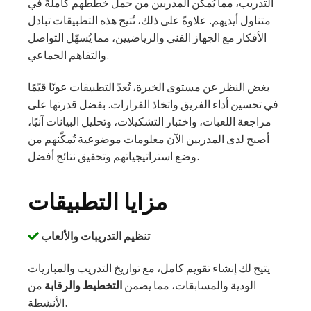
التدريب، مما يُمكّن المدربين من حمل خططهم كاملةً في
متناول أيديهم. علاوةً على ذلك، تُتيح هذه التطبيقات تبادل
الأفكار مع الجهاز الفني والرياضيين، مما يُسهّل التواصل
والتفاهم الجماعي.
بغض النظر عن مستوى الخبرة، تُعدّ التطبيقات عونًا قيّمًا
في تحسين أداء الفريق واتخاذ القرارات. بفضل قدرتها على
مراجعة اللعبات، واختبار التشكيلات، وتحليل البيانات آنيًا،
أصبح لدى المدربين الآن معلومات موضوعية تُمكّنهم من
وضع استراتيجياتهم وتحقيق نتائج أفضل.
مزايا التطبيقات
تنظيم التدريبات والألعاب
يتيح لك إنشاء تقويم كامل، مع تواريخ التدريب والمباريات
الودية والمسابقات، مما يضمن
التخطيط والرقابة
من
الأنشطة.