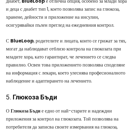
диабет,
BlueLoop
е отлична опция, особено за млади хора
и деца с диабет тип 1, което позволява запис на глюкоза,
хранене, дейности и приложение на инсулин,
осигурявайки пълен преглед на ежедневния контрол.
С
BlueLoop
, родителите и лицата, които се грижат за тях,
могат да наблюдават отблизо контрола на глюкозата при
младите хора, като гарантират, че лечението се следва
правилно. Освен това приложението позволява споделяне
на информация с лекари, което улеснява професионалното
наблюдение и адаптирането на лечението.
5.
Глюкоза Бъди
О
Глюкоза Бъди
е едно от най-старите и надеждни
приложения за контрол на глюкозата. Той позволява на
потребителя да записва своите измервания на глюкоза,