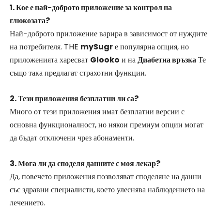
1. Кое е най-доброто приложение за контрол на
глюкозата?
Най-доброто приложение варира в зависимост от нуждите
на потребителя. THE
mySugr
е популярна опция, но
приложенията харесват
Glooko
и на
Диабетна връзка
Те
също така предлагат страхотни функции.
2. Тези приложения безплатни ли са?
Много от тези приложения имат безплатни версии с
основна функционалност, но някои премиум опции могат
да бъдат отключени чрез абонаменти.
3. Мога ли да споделя данните с моя лекар?
Да, повечето приложения позволяват споделяне на данни
със здравни специалисти, което улеснява наблюдението на
лечението.