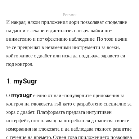
Реклами
И накрая, някои приложения дори позволяват споделяне
на данни с лекари и диетолози, насърчавайки по-
внимателно и по-ефективно наблюдение. По този начин
те се превръщат в незаменими инструменти за всеки,
който живее с диабет или иска да поддържа здравето си
под контрол.
1.
mySugr
О
mySugr
е едно от най-популярните приложения за
контрол на глюкозата, тъй като е разработено специално за
хора с диабет. Платформата предлага интуитивен
интерфейс, позволяващ на потребителя да записва своите
измервания на глюкозата и да наблюдава тяхното развитие
с течение на времето. Освен това приложението позволява