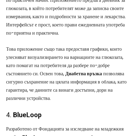
по практичен начин. Приложението предлага дневник за
глюкозата, в който потребителят може да записва своите
измервания, както и подробности за хранене и лекарства.
Интерфейсът е прост, което прави ежедневната употреба
по-приятна и практична.
Това приложение също така предоставя графики, които
улесняват визуализирането на вариациите на глюкозата,
като помагат на потребителя да разбере по-добре
състоянието си. Освен това,
Диабетна връзка
позволява
сигурно съхранение на цялата информация в облака, като
гарантира, че данните са винаги достъпни, дори на
различни устройства.
4.
BlueLoop
Разработено от Фондацията за изследване на младежкия