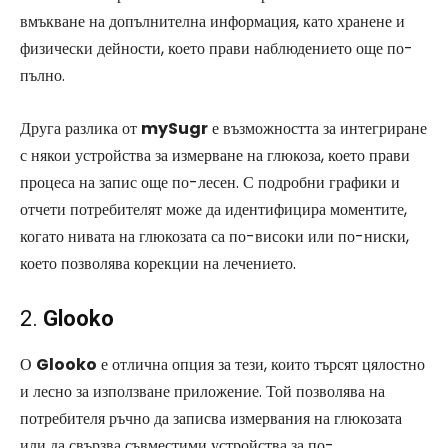
вмъкване на допълнителна информация, като хранене и
физически дейности, което прави наблюдението още по-
пълно.
Друга разлика от
mySugr
е възможността за интегриране
с някои устройства за измерване на глюкоза, което прави
процеса на запис още по-лесен. С подробни графики и
отчети потребителят може да идентифицира моментите,
когато нивата на глюкозата са по-високи или по-ниски,
което позволява корекции на лечението.
2.
Glooko
О
Glooko
е отлична опция за тези, които търсят цялостно
и лесно за използване приложение. Той позволява на
потребителя ръчно да записва измервания на глюкозата
или да свързва съвместими устройства за по-