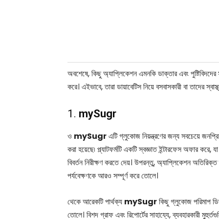
অবশেষে, কিছু অ্যাপ্লিকেশন এমনকি ডাক্তার এবং পুষ্টিবিদদের স
করে। এইভাবে, তারা ডায়াবেটিস নিয়ে বসবাসকারী বা তাদের স্বাস্থ্
1.
mySugr
ও
mySugr
এটি গ্লুকোজ নিয়ন্ত্রণের জন্য সবচেয়ে জনপ্র
করা হয়েছে৷ প্ল্যাটফর্মটি একটি স্বজ্ঞাত ইন্টারফেস অফার করে
বিবর্তন নিরীক্ষণ করতে দেয়। উপরন্তু, অ্যাপ্লিকেশন অতিরিক্ত
পর্যবেক্ষণকে আরও সম্পূর্ণ করে তোলে।
থেকে আরেকটি পার্থক্য
mySugr
কিছু গ্লুকোজ পরিমাপ ডি
তোলে। বিশদ গ্রাফ এবং রিপোর্টের সাহায্যে, ব্যবহারকারী মুহুর্ত