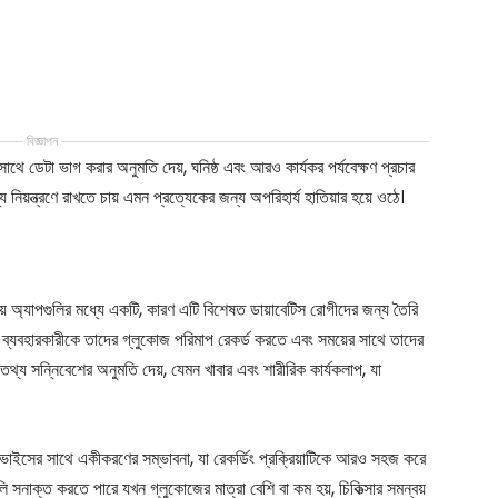
বিজ্ঞাপন
াথে ডেটা ভাগ করার অনুমতি দেয়, ঘনিষ্ঠ এবং আরও কার্যকর পর্যবেক্ষণ প্রচার
য নিয়ন্ত্রণে রাখতে চায় এমন প্রত্যেকের জন্য অপরিহার্য হাতিয়ার হয়ে ওঠে।
িয় অ্যাপগুলির মধ্যে একটি, কারণ এটি বিশেষত ডায়াবেটিস রোগীদের জন্য তৈরি
, যা ব্যবহারকারীকে তাদের গ্লুকোজ পরিমাপ রেকর্ড করতে এবং সময়ের সাথে তাদের
 তথ্য সন্নিবেশের অনুমতি দেয়, যেমন খাবার এবং শারীরিক কার্যকলাপ, যা
ভাইসের সাথে একীকরণের সম্ভাবনা, যা রেকর্ডিং প্রক্রিয়াটিকে আরও সহজ করে
গুলি সনাক্ত করতে পারে যখন গ্লুকোজের মাত্রা বেশি বা কম হয়, চিকিত্সার সমন্বয়