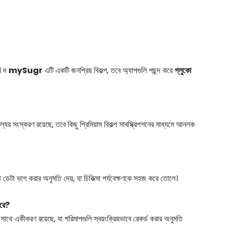
়। দ
mySugr
এটি একটি জনপ্রিয় বিকল্প, তবে অ্যাপগুলি পছন্দ করে
গ্লুকো
ের সংস্করণ রয়েছে, তবে কিছু প্রিমিয়াম বিকল্প সাবস্ক্রিপশনের মাধ্যমে আনলক
াথে ডেটা ভাগ করার অনুমতি দেয়, যা চিকিত্সা পর্যবেক্ষণকে সহজ করে তোলে।
করে?
াথে একীকরণ রয়েছে, যা পরিমাপগুলি স্বয়ংক্রিয়ভাবে রেকর্ড করার অনুমতি