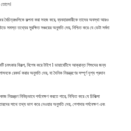
ে তোলে।
র বৈচিত্রগুলিকে কল্পনা করা সহজ করে, ব্যবহারকারীকে তাদের অবস্থা আরও
ডে সমস্ত তথ্যের সুরক্ষিত সঞ্চয়ের অনুমতি দেয়, নিশ্চিত করে যে ডেটা সর্বদা
ি চমৎকার বিকল্প, বিশেষ করে টাইপ 1 ডায়াবেটিসে আক্রান্ত শিশুদের জন্য
নকে রেকর্ড করার অনুমতি দেয়, যা দৈনিক নিয়ন্ত্রণের সম্পূর্ণ দৃশ্য প্রদান
 নিয়ন্ত্রণ নিবিড়ভাবে পর্যবেক্ষণ করতে পারে, নিশ্চিত করে যে চিকিত্সা
তারদের সাথে তথ্য ভাগ করে নেওয়ার অনুমতি দেয়, পেশাদার পর্যবেক্ষণ এবং