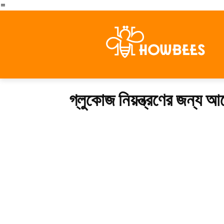
=
গ্লুকোজ নিয়ন্ত্রণের জন্য 