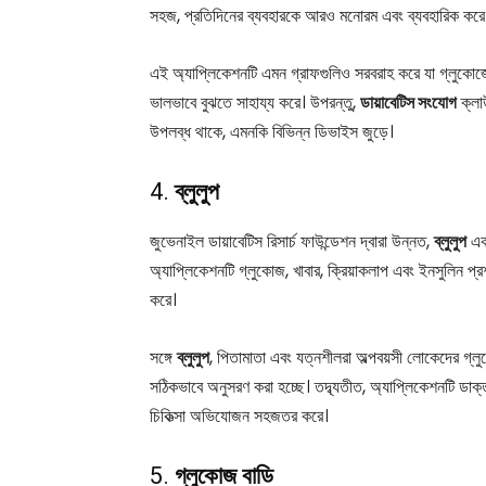
সহজ, প্রতিদিনের ব্যবহারকে আরও মনোরম এবং ব্যবহারিক কর
এই অ্যাপ্লিকেশনটি এমন গ্রাফগুলিও সরবরাহ করে যা গ্লুকোজে
ভালভাবে বুঝতে সাহায্য করে। উপরন্তু,
ডায়াবেটিস সংযোগ
ক্লাউ
উপলব্ধ থাকে, এমনকি বিভিন্ন ডিভাইস জুড়ে।
4.
ব্লুলুপ
জুভেনাইল ডায়াবেটিস রিসার্চ ফাউন্ডেশন দ্বারা উন্নত,
ব্লুলুপ
একট
অ্যাপ্লিকেশনটি গ্লুকোজ, খাবার, ক্রিয়াকলাপ এবং ইনসুলিন প্রশাস
করে।
সঙ্গে
ব্লুলুপ
, পিতামাতা এবং যত্নশীলরা অল্পবয়সী লোকেদের গ্লুকোজ
সঠিকভাবে অনুসরণ করা হচ্ছে। তদ্ব্যতীত, অ্যাপ্লিকেশনটি ডাক্
চিকিত্সা অভিযোজন সহজতর করে।
5.
গ্লুকোজ বাডি