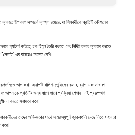
যবহৃত উপকরণ সম্পর্কে ব্যাখ্যা রয়েছে, যা শিক্ষার্থীকে প্রতিটি কৌশলের
 প্যাটার্ন কাটতে, চক চিহ্ন তৈরি করতে এবং নির্দিষ্ট রুলার ব্যবহার করতে
কেবল "সেলাই" এর বাইরেও অনেক বেশি।
ল্পগুলিতে ভাগ করা। অ্যাপটি বালিশ, পেন্সিলের কভার, ব্যাগ এবং সাধারণ
 আপনাকে প্রতিটির জন্য ধাপে ধাপে প্রক্রিয়া শেখায়। এই প্রকল্পগুলি
নুশীলন করতে সহায়তা করে।
হারকারীদের তাদের অভিজ্ঞতার সাথে সামঞ্জস্যপূর্ণ প্রকল্পগুলি বেছে নিতে সহায়তা
ত করে।