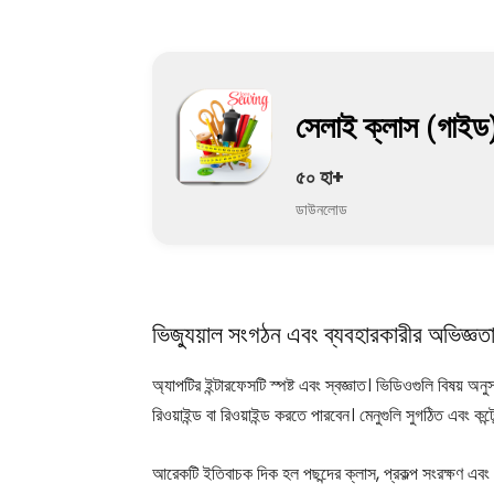
সেলাই ক্লাস (গাইড
৫০ হা+
ডাউনলোড
ভিজ্যুয়াল সংগঠন এবং ব্যবহারকারীর অভিজ্ঞত
অ্যাপটির ইন্টারফেসটি স্পষ্ট এবং স্বজ্ঞাত। ভিডিওগুলি বিষয় অন
রিওয়াইন্ড বা রিওয়াইন্ড করতে পারবেন। মেনুগুলি সুগঠিত এবং ক
আরেকটি ইতিবাচক দিক হল পছন্দের ক্লাস, প্রকল্প সংরক্ষণ এবং