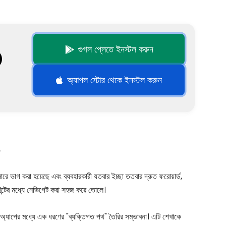
গুগল প্লেতে ইনস্টল করুন
)
অ্যাপল স্টোর থেকে ইনস্টল করুন
া
ুসারে ভাগ করা হয়েছে এবং ব্যবহারকারী যতবার ইচ্ছা ততবার দ্রুত ফরোয়ার্ড,
ন্টেন্টের মধ্যে নেভিগেট করা সহজ করে তোলে।
 অ্যাপের মধ্যে এক ধরণের "ব্যক্তিগত পথ" তৈরির সম্ভাবনা। এটি শেখাকে