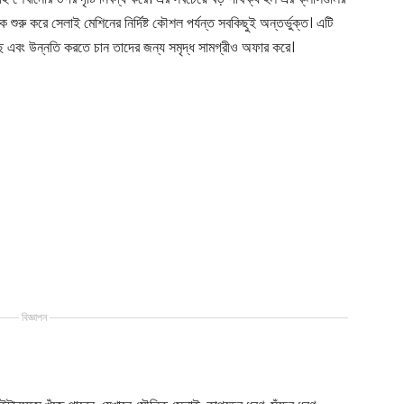
 শুরু করে সেলাই মেশিনের নির্দিষ্ট কৌশল পর্যন্ত সবকিছুই অন্তর্ভুক্ত। এটি
ছে এবং উন্নতি করতে চান তাদের জন্য সমৃদ্ধ সামগ্রীও অফার করে।
বিজ্ঞাপন