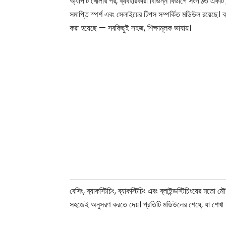
অ্যাপটি খোলার পর, ব্যবহারকারী বিভিন্ন বিভাগে সংগঠিত একটি 
সমাপ্তি স্পর্শ এবং সেলাইয়ের টিপস সম্পর্কিত মডিউল রয়েছে। ক
করা হয়েছে — সবকিছুই সহজ, শিক্ষামূলক ভাষায়।
বেসিং, ব্যাকস্টিচিং, ব্যাকস্টিচিং এবং ব্লাইন্ডস্টিচিংয়ের মতো 
সহজেই অনুসরণ করতে দেয়। প্রতিটি মডিউলের শেষে, যা শেখা হয