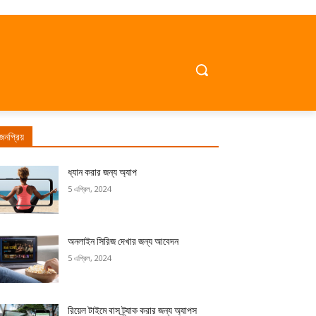
জনপ্রিয়
ধ্যান করার জন্য অ্যাপ
5 এপ্রিল, 2024
অনলাইন সিরিজ দেখার জন্য আবেদন
5 এপ্রিল, 2024
রিয়েল টাইমে বাস ট্র্যাক করার জন্য অ্যাপস