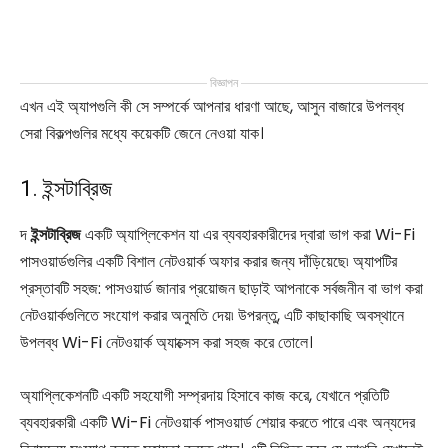
বিজ্ঞাপন
এখন এই অ্যাপগুলি কী সে সম্পর্কে আপনার ধারণা আছে, আসুন বাজারে উপলব্ধ
সেরা বিকল্পগুলির মধ্যে কয়েকটি জেনে নেওয়া যাক।
1. ইন্সটাব্রিজ
দ
ইন্সটাব্রিজ
একটি অ্যাপ্লিকেশন যা এর ব্যবহারকারীদের দ্বারা ভাগ করা Wi-Fi
পাসওয়ার্ডগুলির একটি বিশাল নেটওয়ার্ক অফার করার জন্য দাঁড়িয়েছে৷ অ্যাপটির
প্রস্তাবটি সহজ: পাসওয়ার্ড জানার প্রয়োজন ছাড়াই আপনাকে সর্বজনীন বা ভাগ করা
নেটওয়ার্কগুলিতে সংযোগ করার অনুমতি দেয়৷ উপরন্তু, এটি কাছাকাছি অবস্থানে
উপলব্ধ Wi-Fi নেটওয়ার্ক অ্যাক্সেস করা সহজ করে তোলে।
অ্যাপ্লিকেশনটি একটি সহযোগী সম্প্রদায় হিসাবে কাজ করে, যেখানে প্রতিটি
ব্যবহারকারী একটি Wi-Fi নেটওয়ার্ক পাসওয়ার্ড শেয়ার করতে পারে এবং অন্যদের