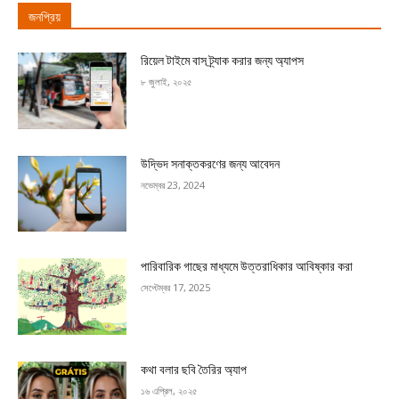
জনপ্রিয়
রিয়েল টাইমে বাস ট্র্যাক করার জন্য অ্যাপস
৮ জুলাই, ২০২৫
উদ্ভিদ সনাক্তকরণের জন্য আবেদন
নভেম্বর 23, 2024
পারিবারিক গাছের মাধ্যমে উত্তরাধিকার আবিষ্কার করা
সেপ্টেম্বর 17, 2025
কথা বলার ছবি তৈরির অ্যাপ
১৬ এপ্রিল, ২০২৫