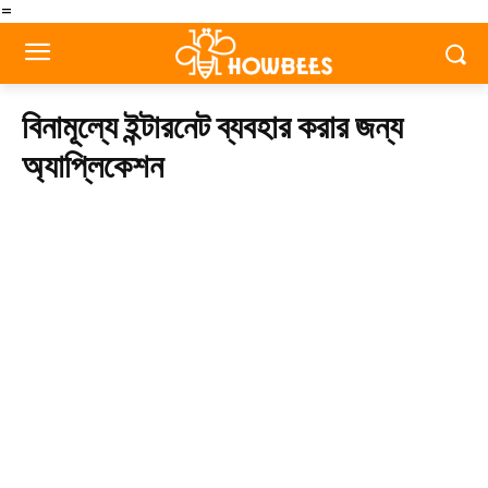
=
বিনামূল্যে ইন্টারনেট ব্যবহার করার জন্য
অ্যাপ্লিকেশন