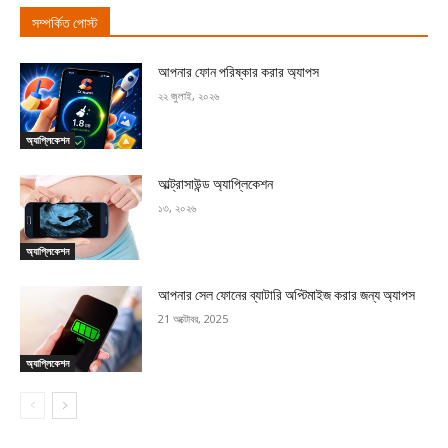
সম্পর্কিত পোস্ট
আপনার ফোন পরিষ্কার করার অ্যাপস
২২ জুলাই, ২০২৬
অ্যাপ্লিকেশন
আল্ট্রাসাউন্ড অ্যাপ্লিকেশন
১৩, ২০২৬
অ্যাপ্লিকেশন
আপনার সেল ফোনের ব্যাটারি অপ্টিমাইজ করার জন্য অ্যাপস
21 অক্টোবর, 2025
অ্যাপ্লিকেশন