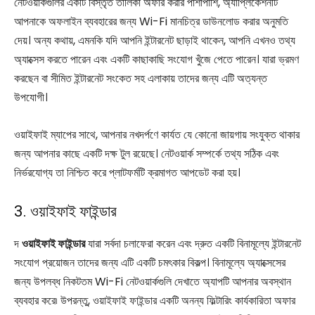
নেটওয়ার্কগুলির একটি বিস্তৃত তালিকা অফার করার পাশাপাশি, অ্যাপ্লিকেশনটি
আপনাকে অফলাইন ব্যবহারের জন্য Wi-Fi মানচিত্র ডাউনলোড করার অনুমতি
দেয়। অন্য কথায়, এমনকি যদি আপনি ইন্টারনেট ছাড়াই থাকেন, আপনি এখনও তথ্য
অ্যাক্সেস করতে পারেন এবং একটি কাছাকাছি সংযোগ খুঁজে পেতে পারেন। যারা ভ্রমণ
করছেন বা সীমিত ইন্টারনেট সংকেত সহ এলাকায় তাদের জন্য এটি অত্যন্ত
উপযোগী।
ওয়াইফাই ম্যাপের সাথে, আপনার নখদর্পণে কার্যত যে কোনো জায়গায় সংযুক্ত থাকার
জন্য আপনার কাছে একটি দক্ষ টুল রয়েছে। নেটওয়ার্ক সম্পর্কে তথ্য সঠিক এবং
নির্ভরযোগ্য তা নিশ্চিত করে প্লাটফর্মটি ক্রমাগত আপডেট করা হয়।
3. ওয়াইফাই ফাইন্ডার
দ
ওয়াইফাই ফাইন্ডার
যারা সর্বদা চলাফেরা করেন এবং দ্রুত একটি বিনামূল্যে ইন্টারনেট
সংযোগ প্রয়োজন তাদের জন্য এটি একটি চমৎকার বিকল্প। বিনামূল্যে অ্যাক্সেসের
জন্য উপলব্ধ নিকটতম Wi-Fi নেটওয়ার্কগুলি দেখাতে অ্যাপটি আপনার অবস্থান
ব্যবহার করে৷ উপরন্তু, ওয়াইফাই ফাইন্ডার একটি অনন্য ফিল্টারিং কার্যকারিতা অফার