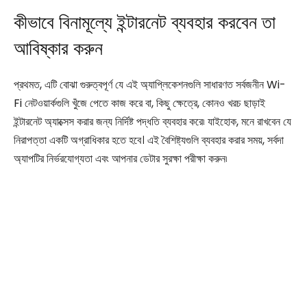
কীভাবে বিনামূল্যে ইন্টারনেট ব্যবহার করবেন তা
আবিষ্কার করুন
প্রথমত, এটি বোঝা গুরুত্বপূর্ণ যে এই অ্যাপ্লিকেশনগুলি সাধারণত সর্বজনীন Wi-
Fi নেটওয়ার্কগুলি খুঁজে পেতে কাজ করে বা, কিছু ক্ষেত্রে, কোনও খরচ ছাড়াই
ইন্টারনেট অ্যাক্সেস করার জন্য নির্দিষ্ট পদ্ধতি ব্যবহার করে৷ যাইহোক, মনে রাখবেন যে
নিরাপত্তা একটি অগ্রাধিকার হতে হবে। এই বৈশিষ্ট্যগুলি ব্যবহার করার সময়, সর্বদা
অ্যাপটির নির্ভরযোগ্যতা এবং আপনার ডেটার সুরক্ষা পরীক্ষা করুন৷