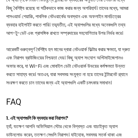
কিছু বৈশিষ্ট্য রয়েছে যা সঠিকভাবে কাজ করার জন্য অপরিহার্য। তাদের মধ্যে, আমরা
পাসওয়ার্ড শেয়ারিং, পাবলিক নেটওয়ার্কের অবস্থান এবং অফলাইন মানচিত্রের
ব্যবহার হাইলাইট করতে পারি। তদ্ব্যতীত, এই অ্যাপগুলির মধ্যে অনেকগুলি তথ্য
আপ-টু-ডেট এবং প্রাসঙ্গিক রাখতে সম্প্রদায়ের সহযোগিতার উপর নির্ভর করে।
আরেকটি গুরুত্বপূর্ণ বৈশিষ্ট্য হল মানের দ্বারা নেটওয়ার্ক ফিল্টার করার ক্ষমতা, যা দ্রুত
এবং নিরাপদ ব্রাউজিংয়ের নিশ্চয়তা দেয়। কিছু অ্যাপ সংযোগ অপ্টিমাইজেশানও
অফার করে, যা Wi-Fi এবং মোবাইল ডেটা নেটওয়ার্ক উভয়ের কর্মক্ষমতা উন্নত
করতে সাহায্য করে। অতএব, যারা সবসময় সংযুক্ত না হয়ে তাদের ইন্টারনেট প্ল্যানে
সংরক্ষণ করতে চান তাদের জন্য এই অ্যাপগুলি একটি চমৎকার সমাধান।
FAQ
1. এই অ্যাপগুলি কি ব্যবহার করা নিরাপদ?
হ্যাঁ, যতক্ষণ আপনি অফিসিয়াল স্টোর থেকে বিশ্বস্ত এবং যাচাইকৃত অ্যাপ
ডাউনলোড করেন, ততক্ষণ সেগুলি নিরাপদ। যাইহোক, সবসময় সতর্ক থাকা এবং