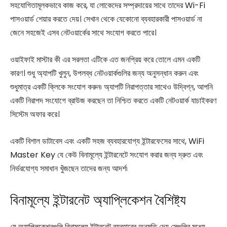
সহযোগিতামূলকভাবে কাজ করে, যা লোকেদের সম্প্রদায়ের সাথে তাদের Wi-Fi
পাসওয়ার্ড শেয়ার করতে দেয়। সেখান থেকে যেকোনো ব্যবহারকারী পাসওয়ার্ড না
জেনে সহজেই এসব নেটওয়ার্কের সাথে সংযোগ করতে পারে।
ওয়াইফাই মাস্টার কী এর সরলতা এটিকে এত জনপ্রিয় করে তোলে এমন একটি
কারণ। শুধু অ্যাপটি খুলুন, উপলব্ধ নেটওয়ার্কগুলির জন্য অনুসন্ধান করুন এবং
শুধুমাত্র একটি ক্লিকে সংযোগ করুন৷ অ্যাপটি নিরাপত্তার সাথেও উদ্বিগ্ন, আপনি
একটি নিরাপদ সংযোগে ব্রাউজ করছেন তা নিশ্চিত করতে একটি নেটওয়ার্ক যাচাইকরণ
সিস্টেম অফার করে।
একটি বিশাল ডাটাবেস এবং একটি সহজ ব্যবহারযোগ্য ইন্টারফেসের সাথে, WiFi
Master Key যে কেউ বিনামূল্যে ইন্টারনেটে সংযোগ করার জন্য দ্রুত এবং
নির্ভরযোগ্য সমাধান খুঁজছেন তাদের জন্য আদর্শ৷
বিনামূল্যে ইন্টারনেট অ্যাপ্লিকেশন বৈশিষ্ট্য
যে অ্যাপ্লিকেশনগুলি বিনামূল্যে ইন্টারনেট ব্যবহারের অনুমতি দেয় সেগুলির মধ্যে