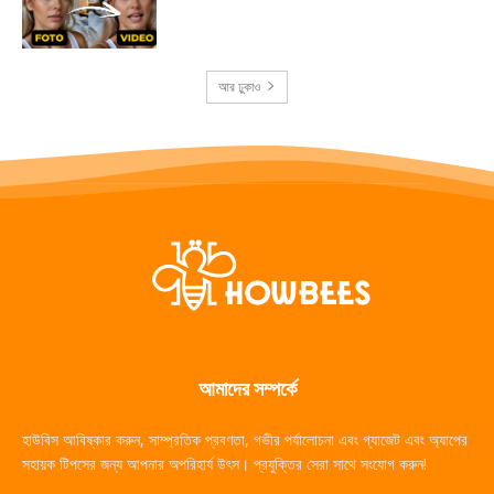
আর ঢুকাও
আমাদের সম্পর্কে
হাউবিস আবিষ্কার করুন, সাম্প্রতিক প্রবণতা, গভীর পর্যালোচনা এবং গ্যাজেট এবং অ্যাপের
সহায়ক টিপসের জন্য আপনার অপরিহার্য উৎস। প্রযুক্তির সেরা সাথে সংযোগ করুন!