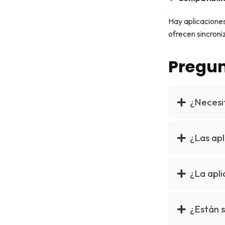
Hay aplicaciones
ofrecen sincroni
Pregun
¿Necesit
¿Las apl
¿La apl
¿Están s