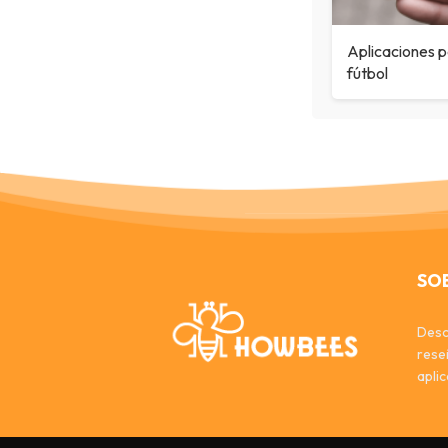
Aplicaciones p
fútbol
SO
Desc
rese
apli