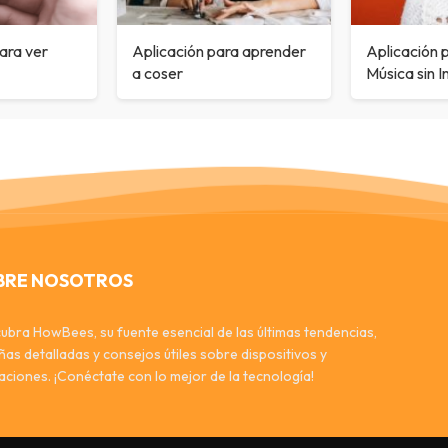
ara ver
Aplicación para aprender
Aplicación 
a coser
Música sin I
BRE NOSOTROS
ubra HowBees, su fuente esencial de las últimas tendencias,
ñas detalladas y consejos útiles sobre dispositivos y
caciones. ¡Conéctate con lo mejor de la tecnología!