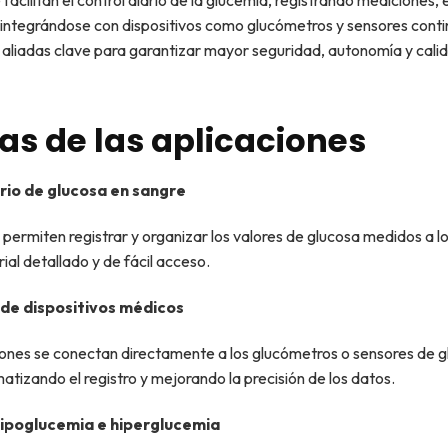
 facilitan el control diario de la glucemia, registrando mediciones,
o integrándose con dispositivos como glucómetros y sensores conti
 aliadas clave para garantizar mayor seguridad, autonomía y calid
as de las aplicaciones
rio de glucosa en sangre
 permiten registrar y organizar los valores de glucosa medidos a lo 
ial detallado y de fácil acceso.
de dispositivos médicos
iones se conectan directamente a los glucómetros o sensores de 
atizando el registro y mejorando la precisión de los datos.
hipoglucemia e hiperglucemia