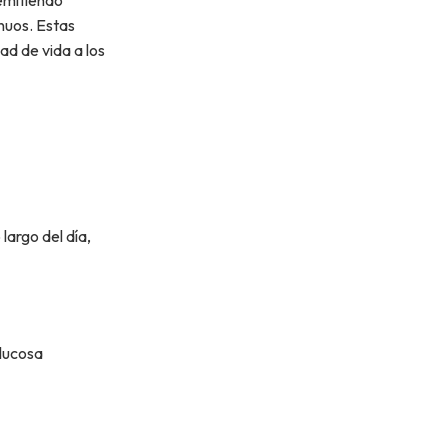
 emitiendo
nuos. Estas
ad de vida a los
largo del día,
glucosa