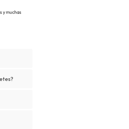
es y muchas
betes?