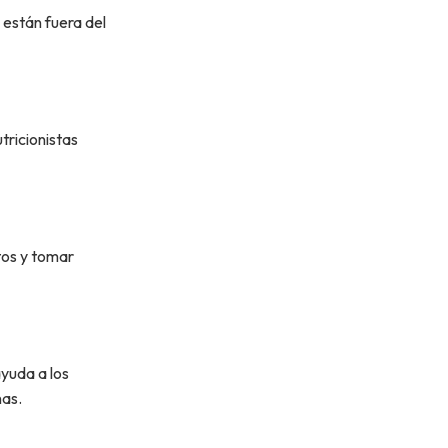
 están fuera del
tricionistas
tos y tomar
ayuda a los
nas.