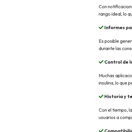
Con notificacion
rango ideal, lo q
Informes par
Es posible gener
durante las consu
Control de la
Muchas aplicaci
insulina, lo que
Historia y t
Con el tiempo, l
usuarios a compr
Compatibili