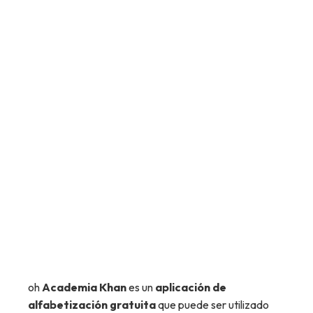
oh
Academia Khan
es un
aplicación de
alfabetización gratuita
que puede ser utilizado