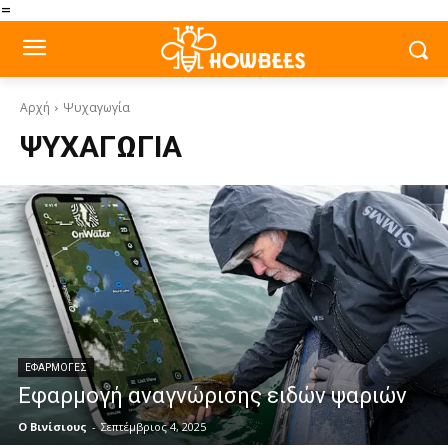
=
Αρχή
Ψυχαγωγία
ΨΥΧΑΓΩΓΊΑ
ΕΦΑΡΜΟΓΈΣ
Εφαρμογή αναγνώρισης ειδών ψαριών
Ο Βινίσιους
-
Σεπτέμβριος 4, 2025