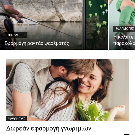
ΕΦΑΡΜΟΓΈΣ
ΕΦΑΡΜΟΓΈΣ
Η καλύτερ
Εφαρμογή ραντάρ ψαρέματος
παρακολο
Εφαρμογές
Δωρεάν εφαρμογή γνωριμιών