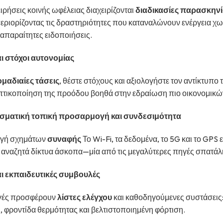
ιρήσεις κοινής ωφέλειας διαχειρίζονται
διαδικασίες παρασκην
εριορίζοντας τις δραστηριότητες που καταναλώνουν ενέργεια χω
 απαραίτητες ειδοποιήσεις.
ι στόχοι αυτονομίας
μαδιαίες τάσεις
, θέστε στόχους και αξιολογήστε τον αντίκτυπο
πτικοποίηση της προόδου βοηθά στην εδραίωση πιο οικονομικώ
σματική τοπική προσαρμογή και συνδεσιμότητα
αγή σχημάτων
συναφής
Το Wi-Fi, τα δεδομένα, το 5G και το GPS 
 αναζητά δίκτυα άσκοπα—μία από τις μεγαλύτερες πηγές σπατάλ
ι εκπαιδευτικές συμβουλές
γές προσφέρουν
λίστες ελέγχου
και καθοδηγούμενες συστάσεις
, φροντίδα θερμότητας και βελτιστοποιημένη φόρτιση.