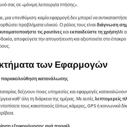
ωνό σας σε «μόνιμη λειτουργία πτήσης».
ε, μια υπενθύμιση: καμία εφαρμογή δεν μπορεί να αντικαταστήσει
ιορθώσει προβλήματα υλικού. Ο ρόλος τους είναι
διάγνωση ση
αυτοματοποιήστε τις ρουτίνες
και
εκπαιδεύστε τη χρήση
Με α
δοκία, αποφεύγετε την απογοήτευση και αξιοποιείτε στο έπακρο
ρους.
κτήματα των Εφαρμογών
 παρακολούθηση κατανάλωσης
παταρίας δείχνουν ποιες υπηρεσίες και εφαρμογές καταναλώνου
ργεια καθ' όλη τη διάρκεια της ημέρας. Με αυτές
λεπτομερείς π
 εντοπίσετε τους κακοποιούς (όπως κάμερες, GPS ή κοινωνικά δίκ
κρίβεια.
ίηση εξοικονόμησης ανά προφίλ