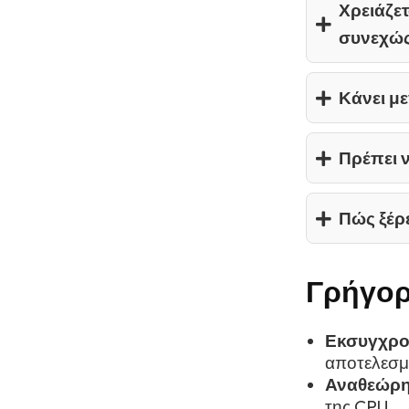
Χρειάζετ
συνεχώς
Κάνει μ
Πρέπει 
Πώς ξέρ
Γρήγορ
Εκσυγχρο
αποτελεσμ
Αναθεώρη
της CPU.