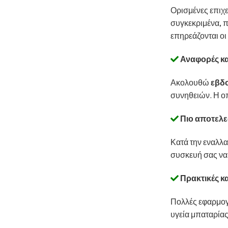
Ορισμένες επιχε
συγκεκριμένα, π
επηρεάζονται οι
Αναφορές κα
Ακολουθώ
εβδο
συνηθειών. Η ο
Πιο αποτελε
Κατά την εναλλ
συσκευή σας να
Πρακτικές κα
Πολλές εφαρμο
υγεία μπαταρίας