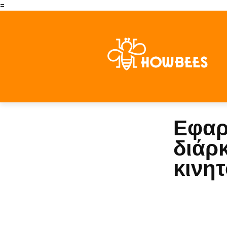
=
Εφαρ
διάρκ
κινη