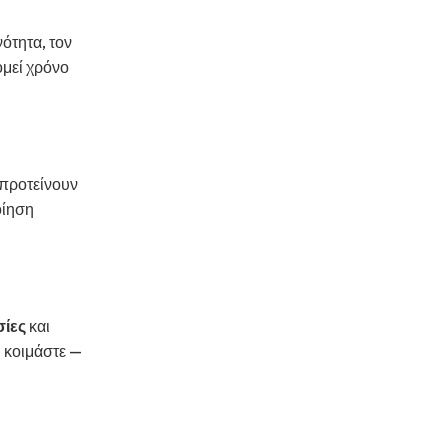
ότητα, τον
ομεί χρόνο
 προτείνουν
οίηση
σίες
και
 κοιμάστε —