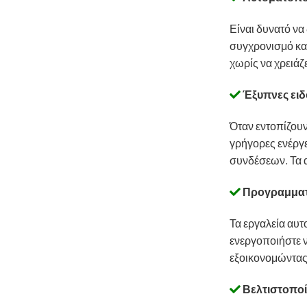
Είναι δυνατό να
συγχρονισμό και
χωρίς να χρειάζε
Έξυπνες ειδ
Όταν εντοπίζου
γρήγορες ενέργ
συνδέσεων. Τα α
Προγραμματι
Τα εργαλεία αυ
ενεργοποιήστε ν
εξοικονομώντας 
Βελτιστοπο