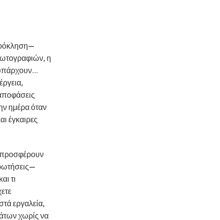
 πρόκληση—
φωτογραφιών, η
υπάρχουν...
έργεια,
 αποφάσεις
ην ημέρα όταν
αι έγκαιρες
η προσφέρουν
ερωτήσεις—
αι τι
χετε
στά εργαλεία,
μάτων χωρίς να