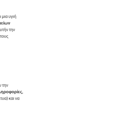
 μια υγιή
μείων
υτήν την
 τους
ν την
ληροφορίες
,
τυα) και να