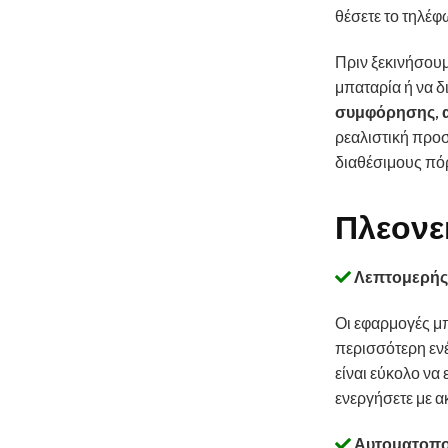
θέσετε το τηλέφ
Πριν ξεκινήσουμ
μπαταρία ή να δ
συμφόρησης
,
ρεαλιστική προσ
διαθέσιμους πό
Πλεονε
Λεπτομερής
Οι εφαρμογές μ
περισσότερη ενέ
είναι εύκολο να
ενεργήσετε με α
Αυτοματοπο