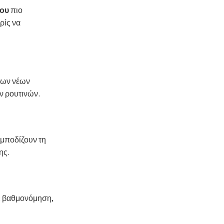
ίου
πιο
ρίς να
 των νέων
ν ρουτινών.
εμποδίζουν τη
ης.
: βαθμονόμηση,