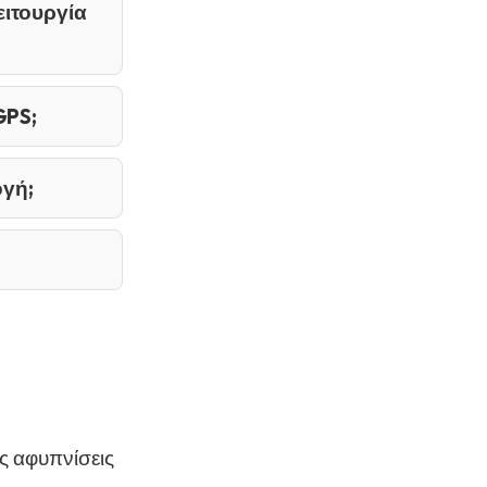
ειτουργία
GPS;
ογή;
ες αφυπνίσεις