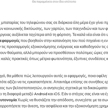
Θα παραμείνετε στον ίδιο ιστότοπο
 μπαταρίας του τηλεφώνου σας σε διάρκεια όλη μέρα έχει γίνει
ων κοινωνικής δικτύωσης, των χαρτών, των παιχνιδιών και των 
γειας αυξάνεται ταχύτερα από τη φόρτιση. Τα καλά νέα είναι ότι 
ς εφαρμογές
που βοηθούν στην κατανόηση του πού πηγαίνει η εν
 τις προσαρμογές εξοικονόμησης ενέργειας και καθοδηγούν τις
νουν θαύματα, αλλά μπορούν να προσθέσουν πολύτιμες ώρες στ
 καλές πρακτικές όπως μέτρια φωτεινότητα, έξυπνες συνδέσεις κ
ηγό, θα μάθετε πώς λειτουργούν αυτές οι εφαρμογές, ποια οφέλ
πότε αξίζει να τις εγκαταστήσετε. Απαντάμε επίσης σε συνήθεις 
ος των βελτιστοποιητών, οι ανησυχίες σχετικά με τα δικαιώματα κ
 τη διαφορά μεταξύ Android και iOS. Εάν ο στόχος σας είναι να έ
αυτονομία
Χωρίς να θυσιάζετε την απόδοση, συνεχίστε: με τα σω
σορροπήσετε την άνεση, την ασφάλεια και την εξοικονόμηση χρη