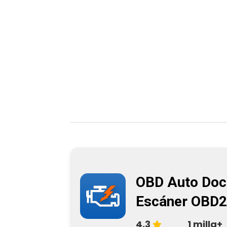
OBD Auto Doc
Escáner OBD2
4,3
1 milla+