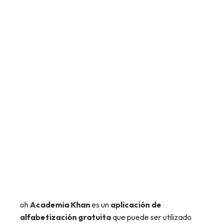
oh
Academia Khan
es un
aplicación de
alfabetización gratuita
que puede ser utilizado