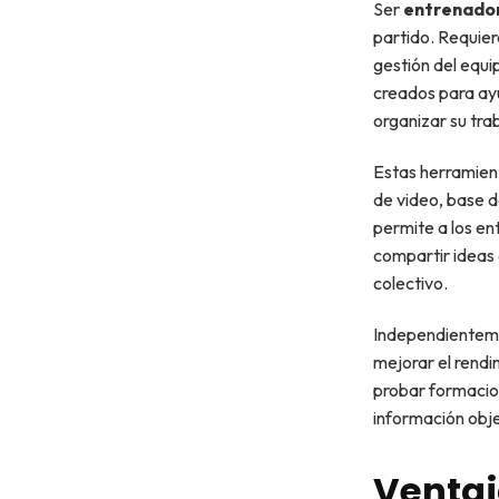
Ser
entrenador
partido. Requier
gestión del equi
creados para ayu
organizar su tra
Estas herramien
de video, base d
permite a los en
compartir ideas 
colectivo.
Independientemen
mejorar el rendi
probar formacion
información obje
Ventaj