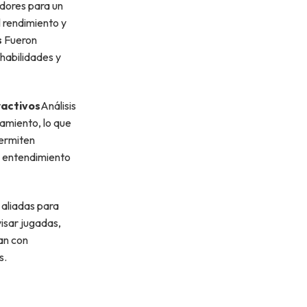
dores para un
l rendimiento y
s
Fueron
habilidades y
ractivos
Análisis
namiento, lo que
permiten
el entendimiento
 aliadas para
visar jugadas,
an con
s.