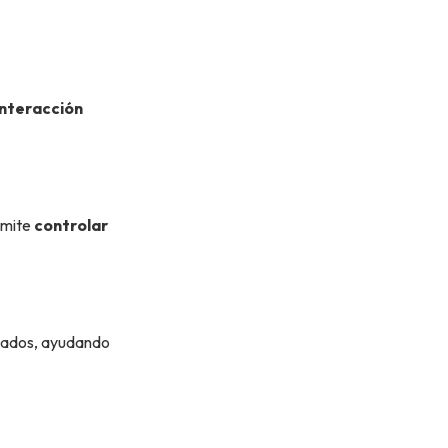
interacción
rmite
controlar
izados, ayudando