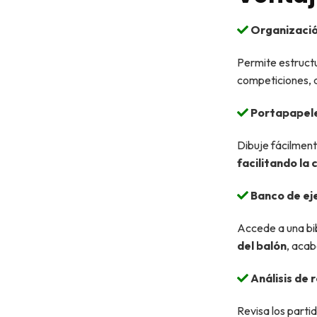
Organizació
Permite estruct
competiciones,
Portapapeles
Dibuje fácilment
facilitando la
Banco de eje
Accede a una bib
del balón
, aca
Análisis de 
Revisa los parti