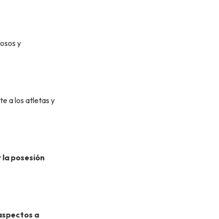
tosos y
e a los atletas y
 la posesión
aspectos a