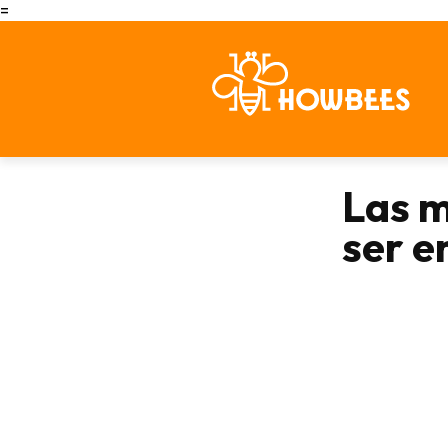
=
Las m
ser e