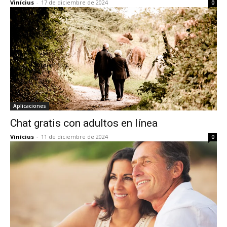
Vinícius
-
17 de diciembre de 2024
0
Aplicaciones
Chat gratis con adultos en línea
Vinícius
-
11 de diciembre de 2024
0