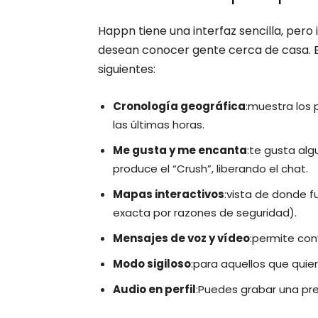
Happn tiene una interfaz sencilla, pero
desean conocer gente cerca de casa. En
siguientes:
Cronología geográfica
:muestra los 
las últimas horas.
Me gusta y me encanta
:te gusta alg
produce el “Crush”, liberando el chat.
Mapas interactivos
:vista de donde f
exacta por razones de seguridad).
Mensajes de voz y vídeo
:permite co
Modo sigiloso
:para aquellos que qui
Audio en perfil
:Puedes grabar una pre