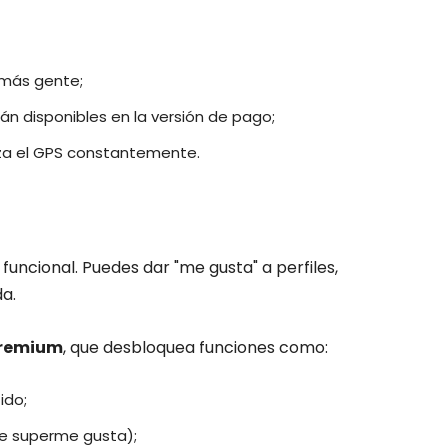
 más gente;
n disponibles en la versión de pago;
iza el GPS constantemente.
uncional. Puedes dar "me gusta" a perfiles,
da.
remium
, que desbloquea funciones como:
ido;
 de superme gusta);