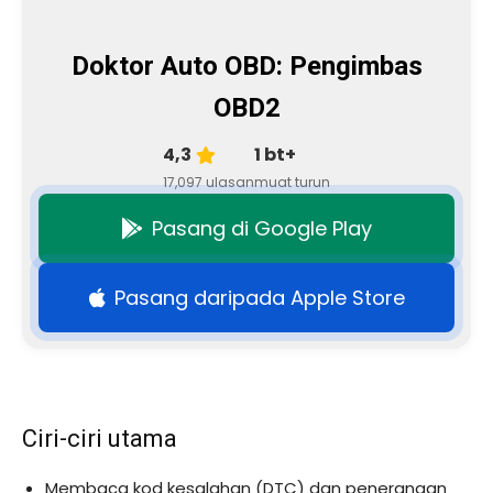
Doktor Auto OBD: Pengimbas
OBD2
4,3
1 bt+
17,097 ulasan
muat turun
Pasang di Google Play
Pasang daripada Apple Store
Ciri-ciri utama
Membaca kod kesalahan (DTC) dan penerangan