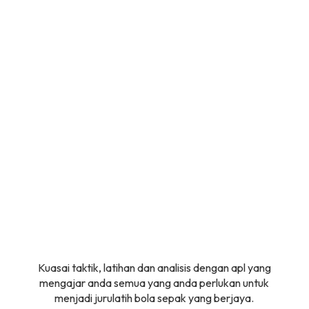
Kuasai taktik, latihan dan analisis dengan apl yang
mengajar anda semua yang anda perlukan untuk
menjadi jurulatih bola sepak yang berjaya.