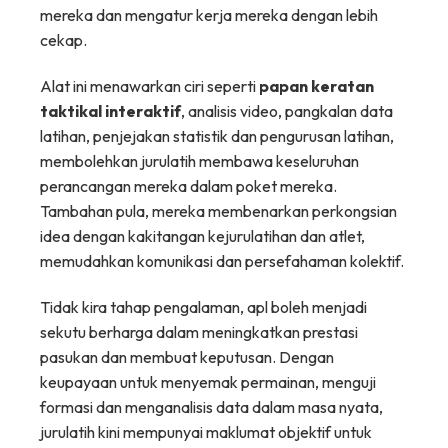
mereka dan mengatur kerja mereka dengan lebih
cekap.
Alat ini menawarkan ciri seperti
papan keratan
taktikal interaktif
, analisis video, pangkalan data
latihan, penjejakan statistik dan pengurusan latihan,
membolehkan jurulatih membawa keseluruhan
perancangan mereka dalam poket mereka.
Tambahan pula, mereka membenarkan perkongsian
idea dengan kakitangan kejurulatihan dan atlet,
memudahkan komunikasi dan persefahaman kolektif.
Tidak kira tahap pengalaman, apl boleh menjadi
sekutu berharga dalam meningkatkan prestasi
pasukan dan membuat keputusan. Dengan
keupayaan untuk menyemak permainan, menguji
formasi dan menganalisis data dalam masa nyata,
jurulatih kini mempunyai maklumat objektif untuk