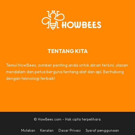
TENTANG KITA
Temui HowBees, sumber penting anda untuk aliran terkini, ulasan
mendalam dan petua berguna tentang alat dan apl. Berhubung
dengan teknologi terbaik!
© HowBees.com - Hak cipta terpelihara.
Mulakan
Kenalan
Dasar Privasi
Syarat penggunaan