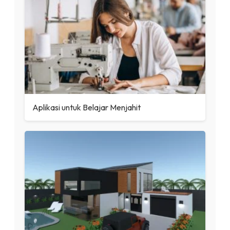
Aplikasi untuk Belajar Menjahit