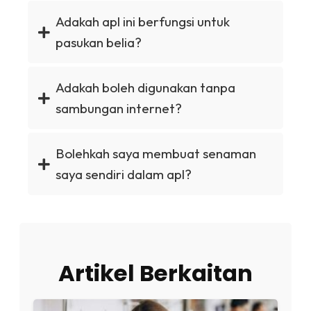
Adakah apl ini berfungsi untuk
pasukan belia?
Adakah boleh digunakan tanpa
sambungan internet?
Bolehkah saya membuat senaman
saya sendiri dalam apl?
Artikel Berkaitan