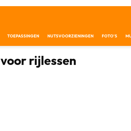
TOEPASSINGEN
NUTSVOORZIENINGEN
FOTO'S
MU
voor rijlessen