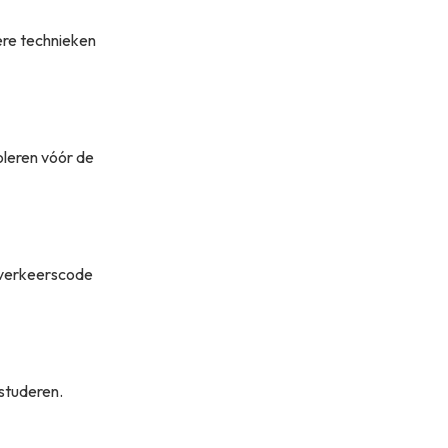
ere technieken
oleren vóór de
 verkeerscode
 studeren.