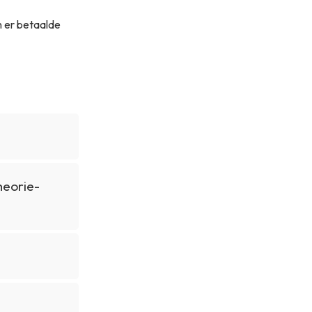
jn er betaalde
heorie-