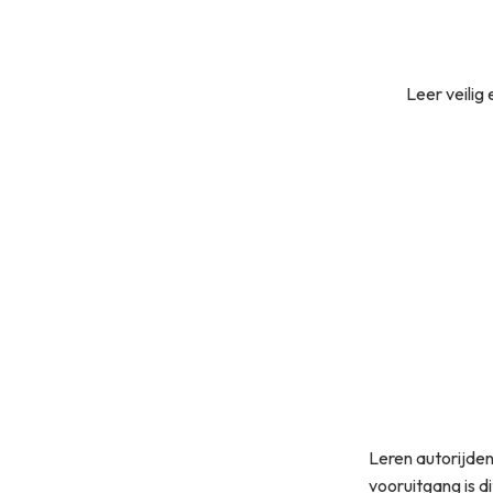
Leer veilig
Leren autorijden
vooruitgang is d