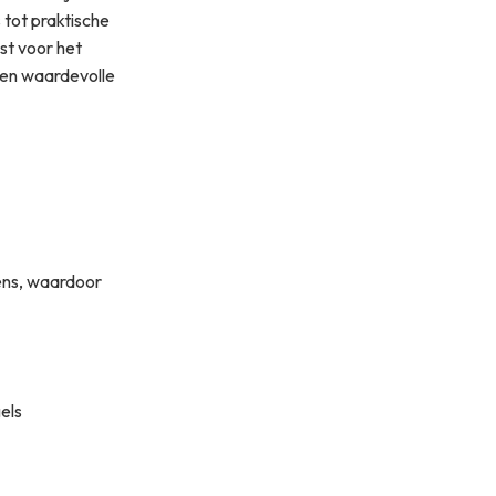
 tot praktische
st voor het
den waardevolle
ens, waardoor
els