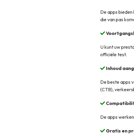
De apps bieden 
die van pas kome
Voortgangs
U kunt uw presta
officiële test.
Inhoud aang
De beste apps v
(CTB), verkeers
Compatibili
De apps werken p
Gratis en p