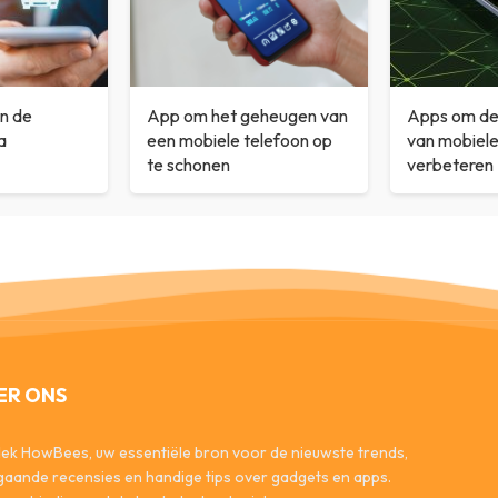
in de
App om het geheugen van
Apps om de 
a
een mobiele telefoon op
van mobiele
te schonen
verbeteren
ER ONS
ek HowBees, uw essentiële bron voor de nieuwste trends,
gaande recensies en handige tips over gadgets en apps.