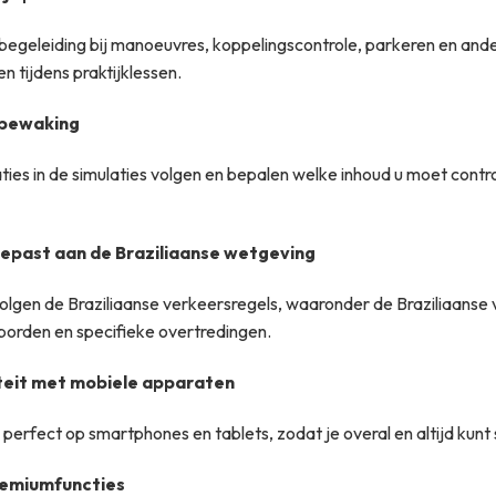
begeleiding bij manoeuvres, koppelingscontrole, parkeren en and
n tijdens praktijklessen.
bewaking
ties in de simulaties volgen en bepalen welke inhoud u moet contr
epast aan de Braziliaanse wetgeving
olgen de Braziliaanse verkeersregels, waaronder de Braziliaanse
borden en specifieke overtredingen.
teit met mobiele apparaten
erfect op smartphones en tablets, zodat je overal en altijd kunt
remiumfuncties