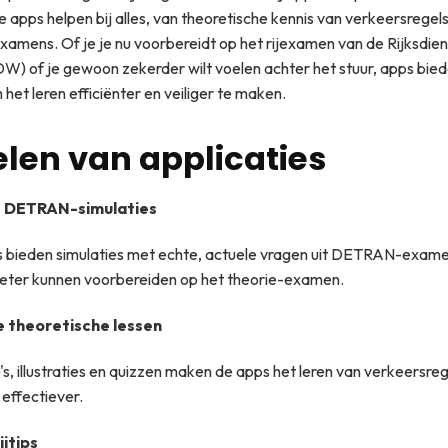
 apps helpen bij alles, van theoretische kennis van verkeersregels
 examens. Of je je nu voorbereidt op het rijexamen van de Rijksdien
) of je gewoon zekerder wilt voelen achter het stuur, apps bie
het leren efficiënter en veiliger te maken.
len van applicaties
 DETRAN-simulaties
s bieden simulaties met echte, actuele vragen uit DETRAN-exam
beter kunnen voorbereiden op het theorie-examen.
e theoretische lessen
's, illustraties en quizzen maken de apps het leren van verkeersreg
 effectiever.
ijtips