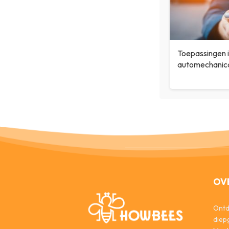
Toepassingen 
automechanic
OV
Ontd
diep