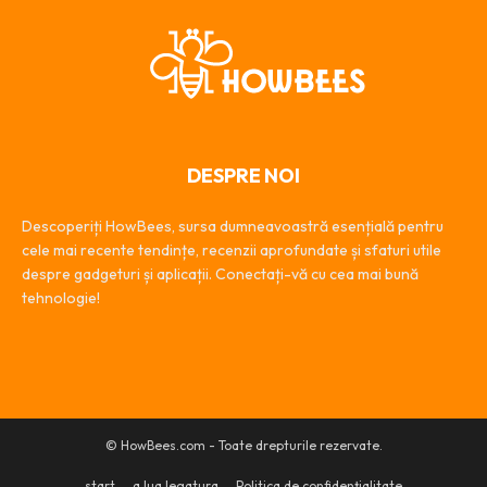
DESPRE NOI
Descoperiți HowBees, sursa dumneavoastră esențială pentru
cele mai recente tendințe, recenzii aprofundate și sfaturi utile
despre gadgeturi și aplicații. Conectați-vă cu cea mai bună
tehnologie!
© HowBees.com - Toate drepturile rezervate.
start
a lua legatura
Politica de confidențialitate