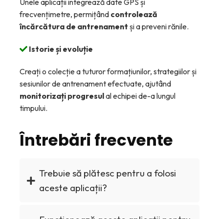
Unele aplicații integrează date GPS și
frecvențimetre, permițând
controlează
încărcătura de antrenament
și a preveni rănile.
Istorie și evoluție
Creați o colecție a tuturor formațiunilor, strategiilor și
sesiunilor de antrenament efectuate, ajutând
monitorizați progresul
al echipei de-a lungul
timpului.
Întrebări frecvente
Trebuie să plătesc pentru a folosi
aceste aplicații?