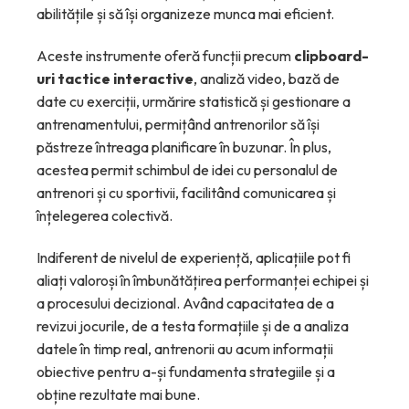
abilitățile și să își organizeze munca mai eficient.
Aceste instrumente oferă funcții precum
clipboard-
uri tactice interactive
, analiză video, bază de
date cu exerciții, urmărire statistică și gestionare a
antrenamentului, permițând antrenorilor să își
păstreze întreaga planificare în buzunar. În plus,
acestea permit schimbul de idei cu personalul de
antrenori și cu sportivii, facilitând comunicarea și
înțelegerea colectivă.
Indiferent de nivelul de experiență, aplicațiile pot fi
aliați valoroși în îmbunătățirea performanței echipei și
a procesului decizional. Având capacitatea de a
revizui jocurile, de a testa formațiile și de a analiza
datele în timp real, antrenorii au acum informații
obiective pentru a-și fundamenta strategiile și a
obține rezultate mai bune.