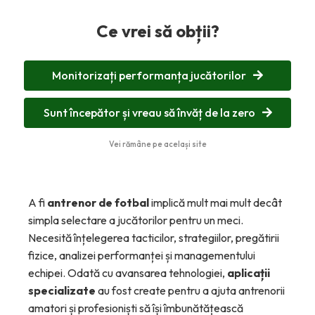
Ce vrei să obții?
Monitorizați performanța jucătorilor
Sunt începător și vreau să învăț de la zero
Vei rămâne pe același site
A fi
antrenor de fotbal
implică mult mai mult decât
simpla selectare a jucătorilor pentru un meci.
Necesită înțelegerea tacticilor, strategiilor, pregătirii
fizice, analizei performanței și managementului
echipei. Odată cu avansarea tehnologiei,
aplicații
specializate
au fost create pentru a ajuta antrenorii
amatori și profesioniști să își îmbunătățească