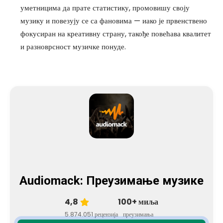
уметницима да прате статистику, промовишу своју
музику и повезују се са фановима — иако је првенствено
фокусиран на креативну страну, такође повећава квалитет
и разноврсност музичке понуде.
Audiomack: Преузимање музике
4,8
100+ миља
5.874.051 рецензија
преузимања