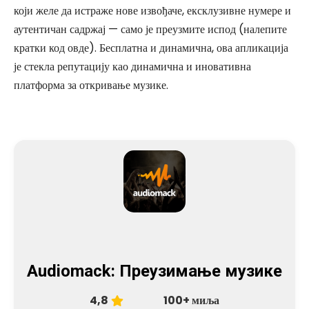
који желе да истраже нове извођаче, ексклузивне нумере и
аутентичан садржај — само је преузмите испод (налепите
кратки код овде). Бесплатна и динамична, ова апликација
је стекла репутацију као динамична и иновативна
платформа за откривање музике.
Audiomack: Преузимање музике
4,8
100+ миља