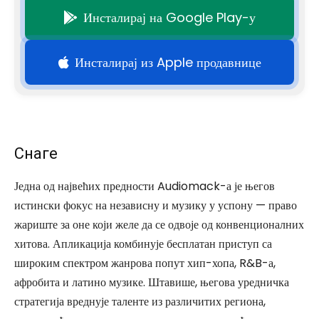
Инсталирај на Google Play-у
Инсталирај из Apple продавнице
Снаге
Једна од највећих предности Audiomack-а је његов
истински фокус на независну и музику у успону — право
жариште за оне који желе да се одвоје од конвенционалних
хитова. Апликација комбинује бесплатан приступ са
широким спектром жанрова попут хип-хопа, R&B-а,
афробита и латино музике. Штавише, његова уредничка
стратегија вреднује таленте из различитих региона,