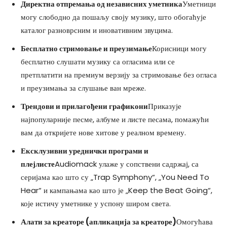
Директна отпремања од независних уметника
Уметници
могу слободно да пошаљу своју музику, што обогаћује
каталог разноврсним и иновативним звуцима.
Бесплатно стримовање и преузимање
Корисници могу
бесплатно слушати музику са огласима или се
претплатити на премиум верзију за стримовање без огласа
и преузимања за слушање ван мреже.
Трендови и прилагођени графикони
Приказује
најпопуларније песме, албуме и листе песама, помажући
вам да откријете нове хитове у реалном времену.
Ексклузивни уреднички програми и
плејлисте
Audiomack улаже у сопствени садржај, са
серијама као што су „Trap Symphony“, „You Need To
Hear“ и кампањама као што је „Keep the Beat Going“,
које истичу уметнике у успону широм света.
Алати за креаторе (апликација за креаторе)
Омогућава