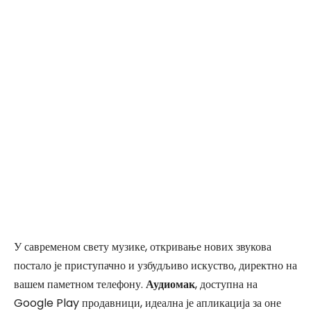
У савременом свету музике, откривање нових звукова
постало је приступачно и узбудљиво искуство, директно на
вашем паметном телефону.
Аудиомак
, доступна на
Google Play продавници, идеална је апликација за оне