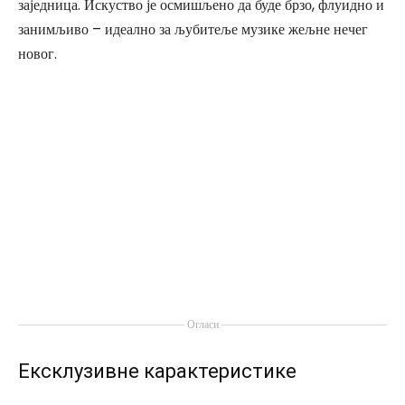
заједница. Искуство је осмишљено да буде брзо, флуидно и
занимљиво – идеално за љубитеље музике жељне нечег
новог.
Огласи
Ексклузивне карактеристике