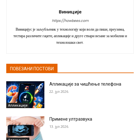
Виниције
https://howbees.com
Виницијус је заљубљеник у технологију који воли да пише, преузима,
тестира различите гаџете, апликације и друге ствари везане за мобилни и
технолошки свет.
ПОВЕЗАНИ ПОСТОВИ
Апликације за чишћење телефона
22. јул 2026.
Апликације
Примене ултразвука
13. јул 2026.