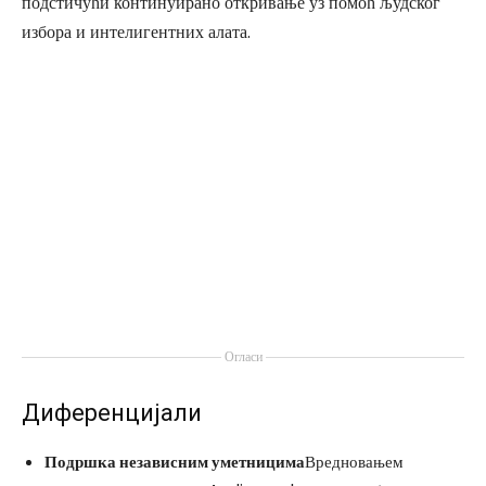
подстичући континуирано откривање уз помоћ људског
избора и интелигентних алата.
Огласи
Диференцијали
Подршка независним уметницима
Вредновањем