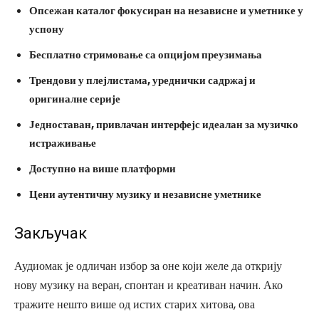
Опсежан каталог фокусиран на независне и уметнике у
успону
Бесплатно стримовање са опцијом преузимања
Трендови у плејлистама, уреднички садржај и
оригиналне серије
Једноставан, привлачан интерфејс идеалан за музичко
истраживање
Доступно на више платформи
Цени аутентичну музику и независне уметнике
Закључак
Аудиомак је одличан избор за оне који желе да открију
нову музику на веран, спонтан и креативан начин. Ако
тражите нешто више од истих старих хитова, ова