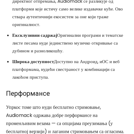
директног отпремања, Audiomack се разликује од
платформи које истичу само велике издавачке куће. Ово
ствара аутентичнији екосистем за оне који траже
оригиналност.
Ексклузивни садржај
Оригинални програми и тематске
листе песама нуде јединствено музичко откривање са
дубином и разноликошћу.
Широка доступност
Доступно на Андроид, иОС и веб
платформама, нудећи свестраност у комбинацији са
лакоћом приступа.
Перформансе
Упркос томе што нуди бесплатно стримовање,
Audiomack одржава добре перформансе на
променљивим везама — са опцијама преузимања (у
бесплатној верзији) и лаганим стримовањем са огласима.