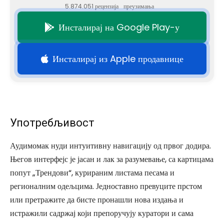
5.874.051 рецензија
преузимања
Инсталирај на Google Play-у
Инсталирај из Apple продавнице
Употребљивост
Аудимомак нуди интуитивну навигацију од првог додира.
Његов интерфејс је јасан и лак за разумевање, са картицама
попут „Трендови“, курираним листама песама и
регионалним одељцима. Једноставно превуците прстом
или претражите да бисте пронашли нова издања и
истражили садржај који препоручују куратори и сама