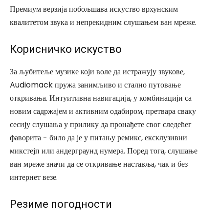
Премиум верзија побољшава искуство врхунским
квалитетом звука и непрекидним слушањем ван мреже.
Корисничко искуство
За љубитеље музике који воле да истражују звукове,
Audiomack пружа занимљиво и стално путовање
откривања. Интуитивна навигација, у комбинацији са
новим садржајем и активним одабиром, претвара сваку
сесију слушања у прилику да пронађете свог следећег
фаворита - било да је у питању ремикс, ексклузивни
микстејп или андерграунд нумера. Поред тога, слушање
ван мреже значи да се откривање наставља, чак и без
интернет везе.
Резиме погодности