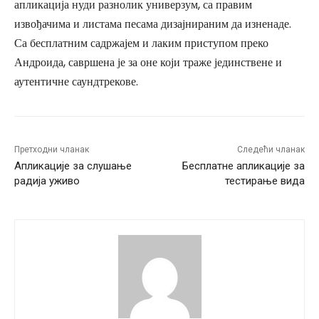
апликација нуди разнолик универзум, са правим
извођачима и листама песама дизајнираним да изненаде.
Са бесплатним садржајем и лаким приступом преко
Андроида, савршена је за оне који траже јединствене и
аутентичне саундтрекове.
Претходни чланак
Следећи чланак
Апликације за слушање
Бесплатне апликације за
радија уживо
тестирање вида