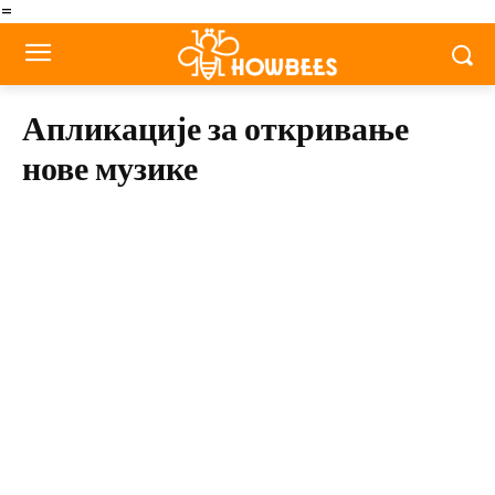
=
Апликације за откривање
нове музике