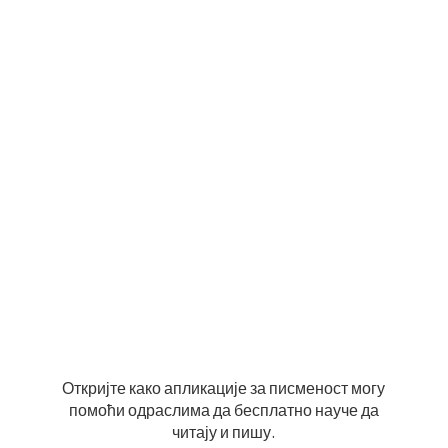
Откријте како апликације за писменост могу
помоћи одраслима да бесплатно науче да
читају и пишу.