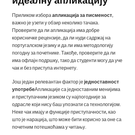
идеалну апликацију
Приликом избора
апликација за писменост
,
важно је узети у обзир неколико тачака.
Проверите да ли апликација има добре
корисничке рецензије, да ли нуди садржај на
португалском језику и да ли има методологију
погодну за почетнике. Такође, проверите да ли
има офлајн подршку, тако да студенти могу да уче
чак и без приступа интернету.
Још један релевантан фактор је
једноставност
употребе
Апликације са једноставним менијима
и приступачним језиком су најпогодније за
одрасле који нису баш упознати са технологијом.
Неке чак имају и функције приступачности, као
што је нарација, што може бити корисно за оне са
почетним потешкоћама у читању.