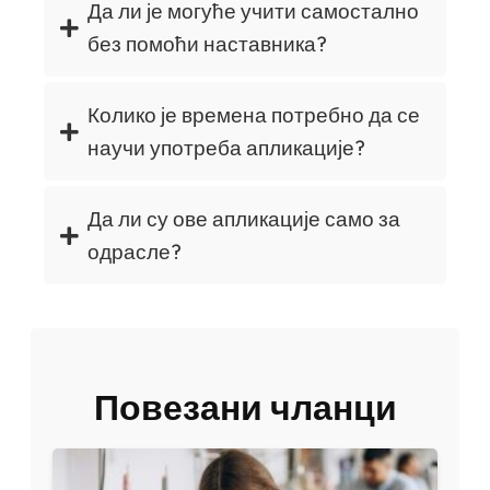
Да ли је могуће учити самостално
без помоћи наставника?
Колико је времена потребно да се
научи употреба апликације?
Да ли су ове апликације само за
одрасле?
Повезани чланци