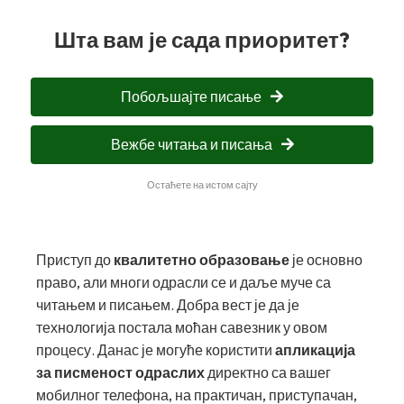
Шта вам је сада приоритет?
Побољшајте писање
Вежбе читања и писања
Остаћете на истом сајту
Приступ до
квалитетно образовање
је основно
право, али многи одрасли се и даље муче са
читањем и писањем. Добра вест је да је
технологија постала моћан савезник у овом
процесу. Данас је могуће користити
апликација
за писменост одраслих
директно са вашег
мобилног телефона, на практичан, приступачан,