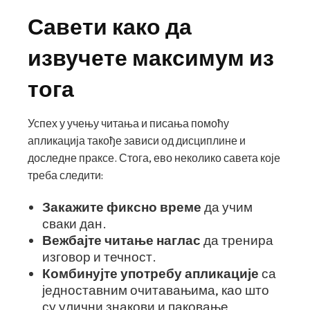
Савети како да
извучете максимум из
тога
Успех у учењу читања и писања помоћу
апликација такође зависи од дисциплине и
доследне праксе. Стога, ево неколико савета које
треба следити:
Закажите фиксно време
да учим
сваки дан.
Вежбајте читање наглас
да тренира
изговор и течност.
Комбинујте употребу апликације
са
једноставним очитавањима, као што
су улични знакови и паковање