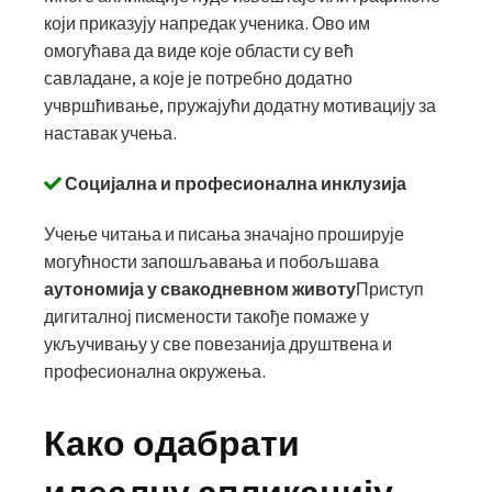
који приказују напредак ученика. Ово им
омогућава да виде које области су већ
савладане, а које је потребно додатно
учвршћивање, пружајући додатну мотивацију за
наставак учења.
Социјална и професионална инклузија
Учење читања и писања значајно проширује
могућности запошљавања и побољшава
аутономија у свакодневном животу
Приступ
дигиталној писмености такође помаже у
укључивању у све повезанија друштвена и
професионална окружења.
Како одабрати