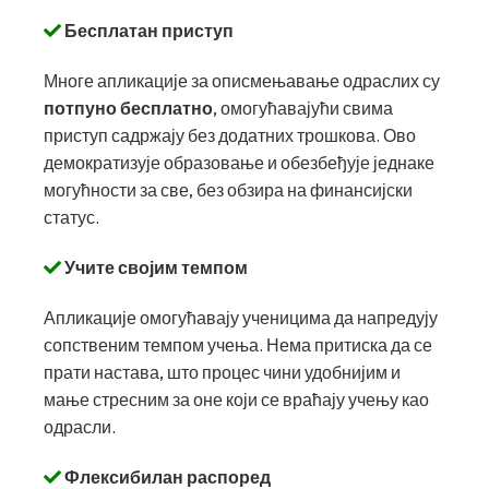
Бесплатан приступ
Многе апликације за описмењавање одраслих су
потпуно бесплатно
, омогућавајући свима
приступ садржају без додатних трошкова. Ово
демократизује образовање и обезбеђује једнаке
могућности за све, без обзира на финансијски
статус.
Учите својим темпом
Апликације омогућавају ученицима да напредују
сопственим темпом учења. Нема притиска да се
прати настава, што процес чини удобнијим и
мање стресним за оне који се враћају учењу као
одрасли.
Флексибилан распоред