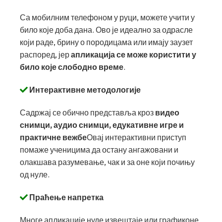
Са мобилним телефоном у руци, можете учити у
било које доба дана. Ово је идеално за одрасле
који раде, брину о породицама или имају заузет
распоред, јер
апликација се може користити у
било које слободно време
.
Интерактивне методологије
Садржај се обично представља кроз
видео
снимци, аудио снимци, едукативне игре и
практичне вежбе
Овај интерактивни приступ
помаже ученицима да остану ангажовани и
олакшава разумевање, чак и за оне који почињу
од нуле.
Праћење напретка
Многе апликације нуде извештаје или графиконе