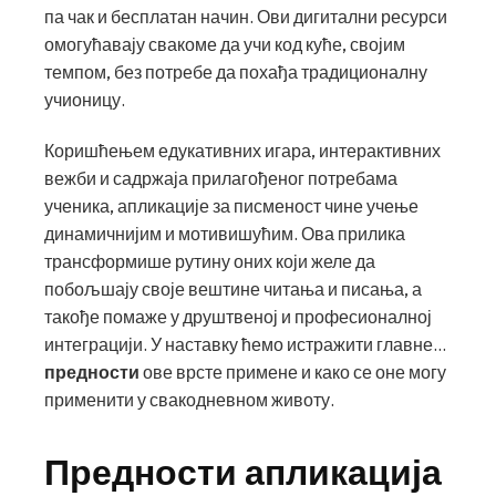
па чак и бесплатан начин. Ови дигитални ресурси
омогућавају свакоме да учи код куће, својим
темпом, без потребе да похађа традиционалну
учионицу.
Коришћењем едукативних игара, интерактивних
вежби и садржаја прилагођеног потребама
ученика, апликације за писменост чине учење
динамичнијим и мотивишућим. Ова прилика
трансформише рутину оних који желе да
побољшају своје вештине читања и писања, а
такође помаже у друштвеној и професионалној
интеграцији. У наставку ћемо истражити главне...
предности
ове врсте примене и како се оне могу
применити у свакодневном животу.
Предности апликација