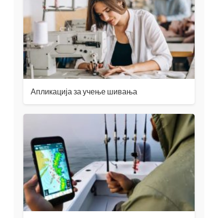
Апликација за учење шивања