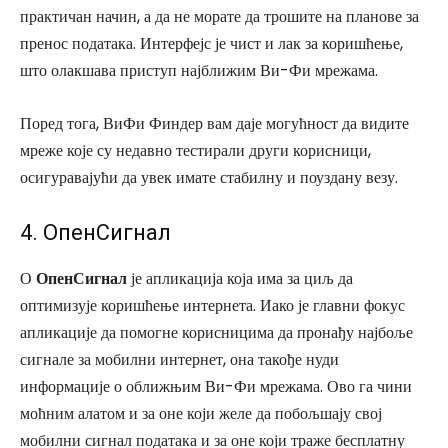
практичан начин, а да не морате да трошите на планове за
пренос података. Интерфејс је чист и лак за коришћење,
што олакшава приступ најближим Ви-Фи мрежама.
Поред тога, ВиФи Финдер вам даје могућност да видите
мреже које су недавно тестирали други корисници,
осигуравајући да увек имате стабилну и поуздану везу.
4. ОпенСигнал
О
ОпенСигнал
је апликација која има за циљ да
оптимизује коришћење интернета. Иако је главни фокус
апликације да помогне корисницима да пронађу најбоље
сигнале за мобилни интернет, она такође нуди
информације о оближњим Ви-Фи мрежама. Ово га чини
моћним алатом и за оне који желе да побољшају свој
мобилни сигнал података и за оне који траже бесплатну