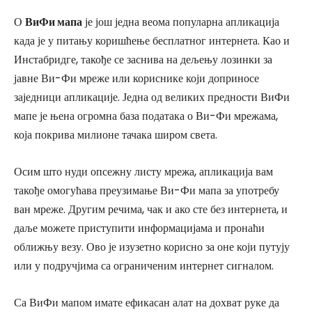
О
ВиФи мапа
је још једна веома популарна апликација
када је у питању коришћење бесплатног интернета. Као и
Инстабридге, такође се заснива на дељењу лозинки за
јавне Ви-Фи мреже или кориснике који доприносе
заједници апликације. Једна од великих предности ВиФи
мапе је њена огромна база података о Ви-Фи мрежама,
која покрива милионе тачака широм света.
Осим што нуди опсежну листу мрежа, апликација вам
такође омогућава преузимање Ви-Фи мапа за употребу
ван мреже. Другим речима, чак и ако сте без интернета, и
даље можете приступити информацијама и пронаћи
оближњу везу. Ово је изузетно корисно за оне који путују
или у подручјима са ограниченим интернет сигналом.
Са ВиФи мапом имате ефикасан алат на дохват руке да