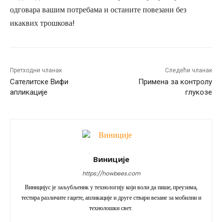
одговара вашим потребама и останите повезани без
икаквих трошкова!
Претходни чланак
Следећи чланак
Сателитске Вифи
Примена за контролу
апликације
глукозе
Виниције
https://howbees.com
Виницијус је заљубљеник у технологију који воли да пише, преузима,
тестира различите гаџете, апликације и друге ствари везане за мобилни и
технолошки свет.