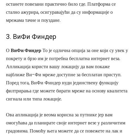
останете повезани практично било где. Платформа се
стално ажурира, осигуравајући да су информације о
мрежама тачне и поуздане.
3. ВиФи Финдер
О
ВиФи Финдер
То је одлична опција за оне који су увек у
покрету и брзо им је потребна бесплатна интернет веза.
Апликација користи вашу локацију да вам покаже
најближе Ви-Фи мреже доступне за бесплатан приступ.
Поред тога, ВиФи Финдер нуди јединствену функцију
филтрирања где можете бирати мреже на основу квалитета
сигнала или типа локације.
Ова апликација је веома корисна за путнике јер вам
омогућава да планирате своје интернет везе у различитим
градовима. Помоћу њега можете да се повежете на лак и