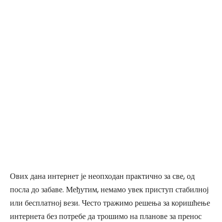
Ових дана интернет је неопходан практично за све, од
посла до забаве. Међутим, немамо увек приступ стабилној
или бесплатној вези. Често тражимо решења за коришћење
интернета без потребе да трошимо на планове за пренос