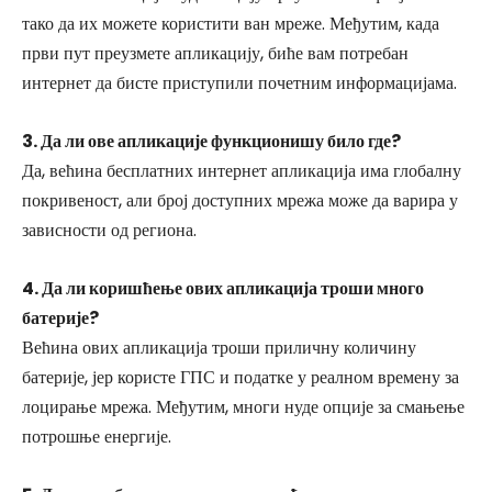
тако да их можете користити ван мреже. Међутим, када
први пут преузмете апликацију, биће вам потребан
интернет да бисте приступили почетним информацијама.
3. Да ли ове апликације функционишу било где?
Да, већина бесплатних интернет апликација има глобалну
покривеност, али број доступних мрежа може да варира у
зависности од региона.
4. Да ли коришћење ових апликација троши много
батерије?
Већина ових апликација троши приличну количину
батерије, јер користе ГПС и податке у реалном времену за
лоцирање мрежа. Међутим, многи нуде опције за смањење
потрошње енергије.