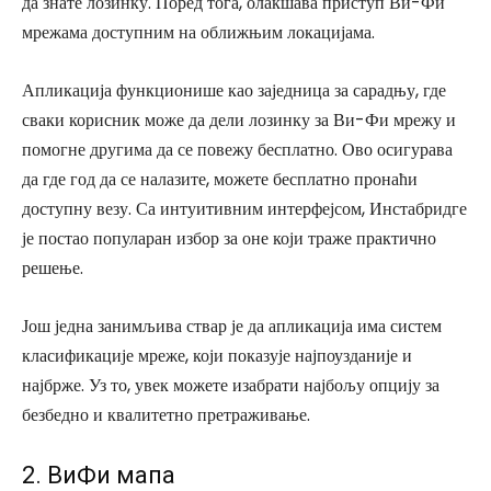
да знате лозинку. Поред тога, олакшава приступ Ви-Фи
мрежама доступним на оближњим локацијама.
Апликација функционише као заједница за сарадњу, где
сваки корисник може да дели лозинку за Ви-Фи мрежу и
помогне другима да се повежу бесплатно. Ово осигурава
да где год да се налазите, можете бесплатно пронаћи
доступну везу. Са интуитивним интерфејсом, Инстабридге
је постао популаран избор за оне који траже практично
решење.
Још једна занимљива ствар је да апликација има систем
класификације мреже, који показује најпоузданије и
најбрже. Уз то, увек можете изабрати најбољу опцију за
безбедно и квалитетно претраживање.
2. ВиФи мапа