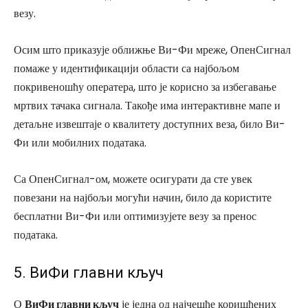
везу.
Осим што приказује оближње Ви-Фи мреже, ОпенСигнал
помаже у идентификацији области са најбољом
покривеношћу оператера, што је корисно за избегавање
мртвих тачака сигнала. Такође има интерактивне мапе и
детаљне извештаје о квалитету доступних веза, било Ви-
Фи или мобилних података.
Са ОпенСигнал-ом, можете осигурати да сте увек
повезани на најбољи могући начин, било да користите
бесплатни Ви-Фи или оптимизујете везу за пренос
података.
5. ВиФи главни кључ
О
ВиФи главни кључ
је једна од најчешће коришћених