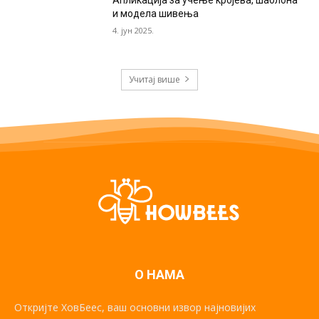
Апликација за учење кројева, шаблона
и модела шивења
4. јун 2025.
Учитај више
О НАМА
Откријте ХовБеес, ваш основни извор најновијих