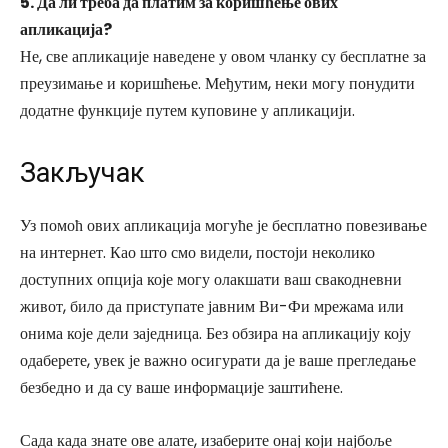
5. Да ли треба да платим за коришћење ових
апликација?
Не, све апликације наведене у овом чланку су бесплатне за
преузимање и коришћење. Међутим, неки могу понудити
додатне функције путем куповине у апликацији.
Закључак
Уз помоћ ових апликација могуће је бесплатно повезивање
на интернет. Као што смо видели, постоји неколико
доступних опција које могу олакшати ваш свакодневни
живот, било да приступате јавним Ви-Фи мрежама или
онима које дели заједница. Без обзира на апликацију коју
одаберете, увек је важно осигурати да је ваше прегледање
безбедно и да су ваше информације заштићене.
Сада када знате ове алате, изаберите онај који најбоље