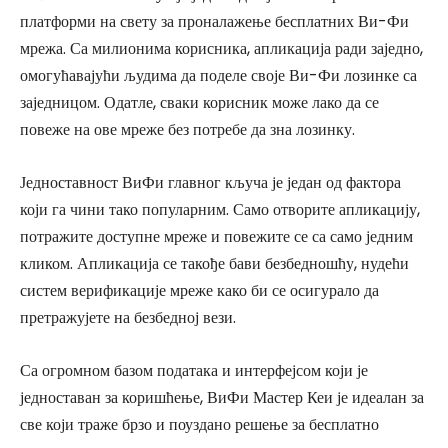
платформи на свету за проналажење бесплатних Ви-Фи
мрежа. Са милионима корисника, апликација ради заједно,
омогућавајући људима да поделе своје Ви-Фи лозинке са
заједницом. Одатле, сваки корисник може лако да се
повеже на ове мреже без потребе да зна лозинку.
Једноставност ВиФи главног кључа је један од фактора
који га чини тако популарним. Само отворите апликацију,
потражите доступне мреже и повежите се са само једним
кликом. Апликација се такође бави безбедношћу, нудећи
систем верификације мреже како би се осигурало да
претражујете на безбедној вези.
Са огромном базом података и интерфејсом који је
једноставан за коришћење, ВиФи Мастер Кеи је идеалан за
све који траже брзо и поуздано решење за бесплатно