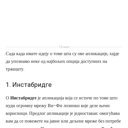
Огласи
Сада када имате идеју о томе шта су ове апликације, хајде
да упознамо неке од најбољих опција доступних на
тржишту.
1. Инстабридге
О
Инстабридге
је апликација која се истиче по томе што
нуди огромну мрежу Ви-Фи лозинки које деле њени
корисници. Предлог апликације је једноставан: омогућава
вам да се повежете на јавне или дељене мреже без потребе