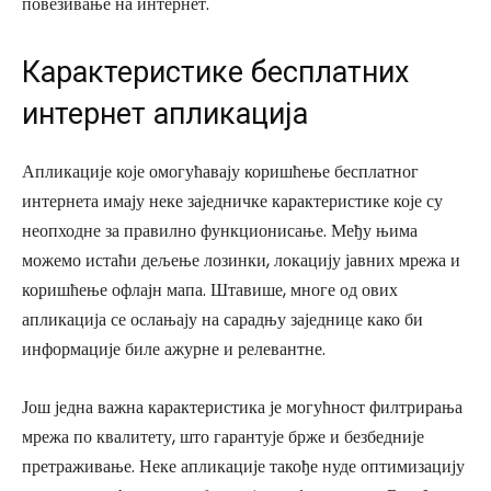
повезивање на интернет.
Карактеристике бесплатних
интернет апликација
Апликације које омогућавају коришћење бесплатног
интернета имају неке заједничке карактеристике које су
неопходне за правилно функционисање. Међу њима
можемо истаћи дељење лозинки, локацију јавних мрежа и
коришћење офлајн мапа. Штавише, многе од ових
апликација се ослањају на сарадњу заједнице како би
информације биле ажурне и релевантне.
Још једна важна карактеристика је могућност филтрирања
мрежа по квалитету, што гарантује брже и безбедније
претраживање. Неке апликације такође нуде оптимизацију