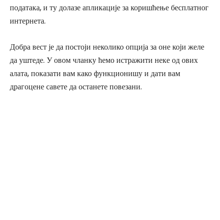
података, и ту долазе апликације за коришћење бесплатног
интернета.
Добра вест је да постоји неколико опција за оне који желе
да уштеде. У овом чланку ћемо истражити неке од ових
алата, показати вам како функционишу и дати вам
драгоцене савете да останете повезани.