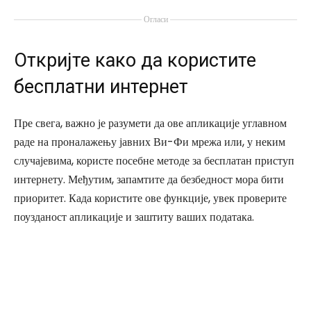
Огласи
Откријте како да користите
бесплатни интернет
Пре свега, важно је разумети да ове апликације углавном
раде на проналажењу јавних Ви-Фи мрежа или, у неким
случајевима, користе посебне методе за бесплатан приступ
интернету. Међутим, запамтите да безбедност мора бити
приоритет. Када користите ове функције, увек проверите
поузданост апликације и заштиту ваших података.