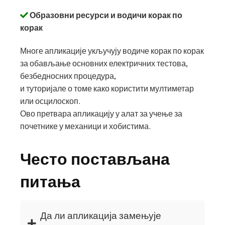
Образовни ресурси и водичи корак по
корак
Многе апликације укључују водиче корак по корак
за обављање основних електричних тестова,
безбедносних процедура,
и туторијале о томе како користити мултиметар
или осцилоскоп.
Ово претвара апликацију у алат за учење за
почетнике у механици и хобистима.
Често постављана
питања
Да ли апликација замењује