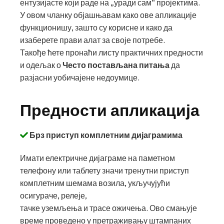
ентузијасте који раде на „уради сам“ пројектима.
У овом чланку објашњавам како ове апликације
функционишу, зашто су корисне и како да
изаберете прави алат за своје потребе.
Такође ћете пронаћи листу практичних предности
и одељак о
Често постављана питања
да
разјасни уобичајене недоумице.
Предности апликација
Брз приступ комплетним дијаграмима
Имати електричне дијаграме на паметном
телефону или таблету значи тренутни приступ
комплетним шемама возила, укључујући
осигураче, релеје,
тачке уземљења и трасе ожичења. Ово смањује
време проведено у претраживању штампаних