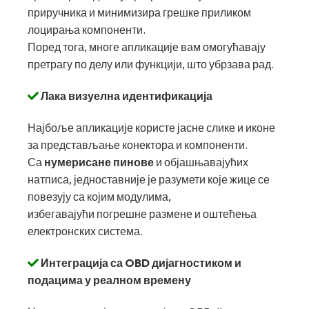
приручника и минимизира грешке приликом
лоцирања компоненти.
Поред тога, многе апликације вам омогућавају
претрагу по делу или функцији, што убрзава рад.
Лака визуелна идентификација
Најбоље апликације користе јасне слике и иконе
за представљање конектора и компоненти.
Са
нумерисане пинове
и објашњавајућих
натписа, једноставније је разумети које жице се
повезују са којим модулима,
избегавајући погрешне размене и оштећења
електронских система.
Интеграција са OBD дијагностиком и
подацима у реалном времену