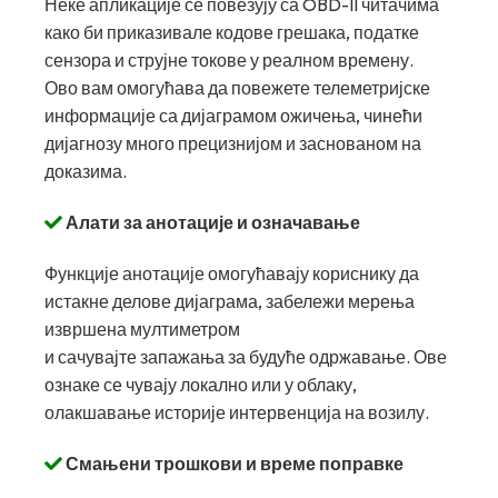
Неке апликације се повезују са OBD-II читачима
како би приказивале кодове грешака, податке
сензора и струјне токове у реалном времену.
Ово вам омогућава да повежете телеметријске
информације са дијаграмом ожичења, чинећи
дијагнозу много прецизнијом и заснованом на
доказима.
Алати за анотације и означавање
Функције анотације омогућавају кориснику да
истакне делове дијаграма, забележи мерења
извршена мултиметром
и сачувајте запажања за будуће одржавање. Ове
ознаке се чувају локално или у облаку,
олакшавање историје интервенција на возилу.
Смањени трошкови и време поправке