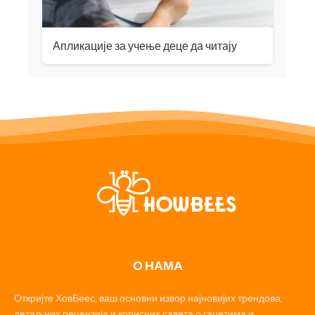
Апликације за учење деце да читају
О НАМА
Откријте ХовБеес, ваш основни извор најновијих трендова,
детаљних рецензија и корисних савета о гаџетима и