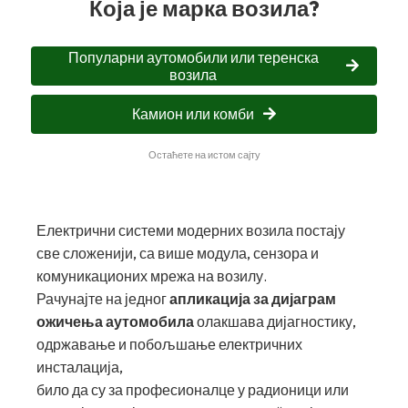
Која је марка возила?
Популарни аутомобили или теренска
возила
Камион или комби
Остаћете на истом сајту
Електрични системи модерних возила постају
све сложенији, са више модула, сензора и
комуникационих мрежа на возилу.
Рачунајте на једног
апликација за дијаграм
ожичења аутомобила
олакшава дијагностику,
одржавање и побољшање електричних
инсталација,
било да су за професионалце у радионици или