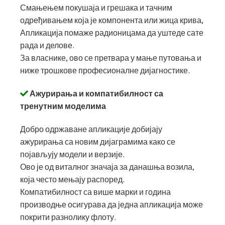
Смањењем покушаја и грешака и тачним
одређивањем која је компонента или жица крива,
Апликација помаже радионицама да уштеде сате
рада и делове.
За власнике, ово се претвара у мање путовања и
ниже трошкове професионалне дијагностике.
Ажурирања и компатибилност са
тренутним моделима
Добро одржаване апликације добијају
ажурирања са новим дијаграмима како се
појављују модели и верзије.
Ово је од виталног значаја за данашња возила,
која често мењају распоред.
Компатибилност са више марки и година
производње осигурава да једна апликација може
покрити разнолику флоту.