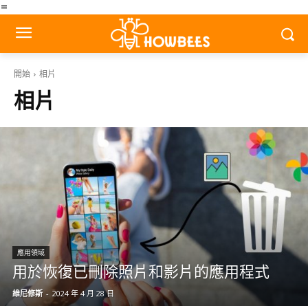
=
開始
相片
相片
應用領域
用於恢復已刪除照片和影片的應用程式
維尼修斯
-
2024 年 4 月 28 日