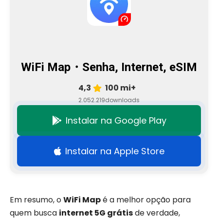
WiFi Map・Senha, Internet, eSIM
4,3
100 mi+
2.052.219
downloads
Instalar na Google Play
Instalar na Apple Store
Em resumo, o
WiFi Map
é a melhor opção para
quem busca
internet 5G grátis
de verdade,