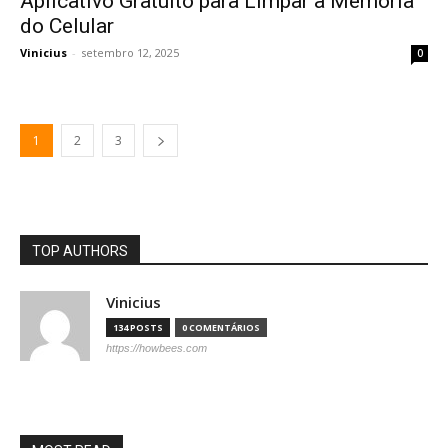
Aplicativo Gratuito para Limpar a Memória
do Celular
Vinicius
-
setembro 12, 2025
0
1
2
3
TOP AUTHORS
Vinicius
134 POSTS
0 COMENTÁRIOS
https://howbees.com