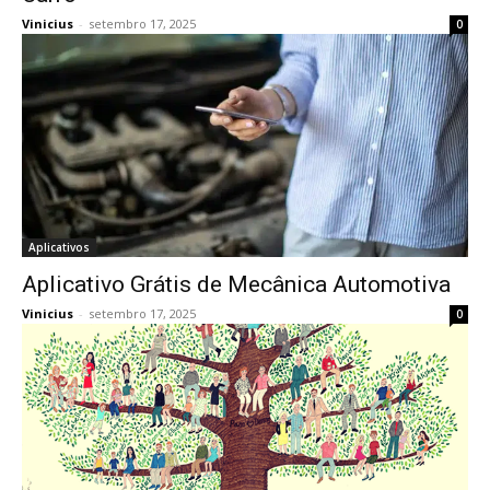
Vinicius
-
setembro 17, 2025
0
Aplicativos
Aplicativo Grátis de Mecânica Automotiva
Vinicius
-
setembro 17, 2025
0