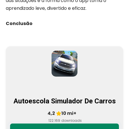
das situações e a forma como o app torna o
aprendizado leve, divertido e eficaz.
Conclusão
Autoescola Simulador De Carros
4,2
10 mi+
122.169
downloads