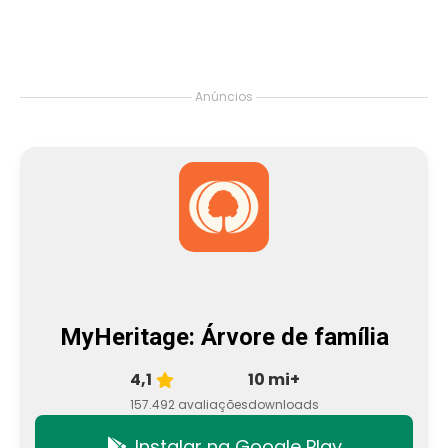
Anúncios
MyHeritage: Árvore de família
4,1
10 mi+
157.492 avaliações
downloads
Instalar na Google Play