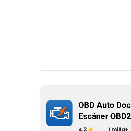
OBD Auto Doc
Escáner OBD2
4,3
1 milla+