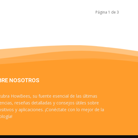
Página 1 de 3
BRE NOSOTROS
ubra HowBees, su fuente esencial de las últimas
encias, reseñas detalladas y consejos útiles sobre
ositivos y aplicaciones. ¡Conéctate con lo mejor de la
ología!