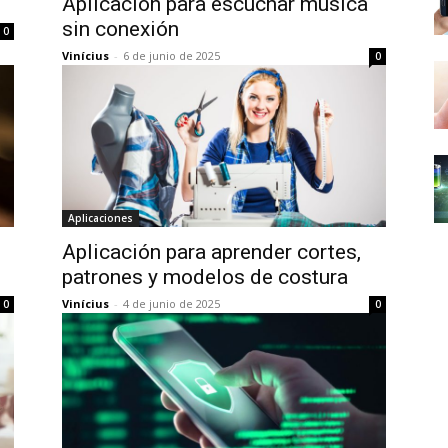
Aplicación para escuchar música
sin conexión
0
Vinícius
-
6 de junio de 2025
0
Aplicaciones
Aplicación para aprender cortes,
patrones y modelos de costura
Vinícius
-
4 de junio de 2025
0
0