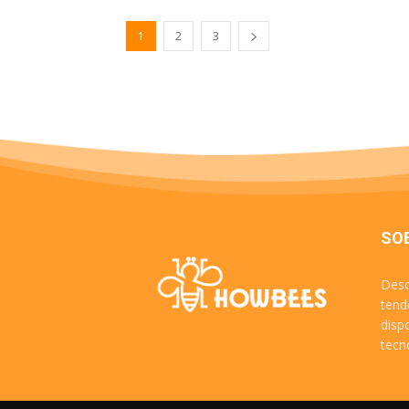
1
2
3
SO
Desc
tend
disp
tecn