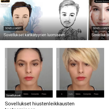
SOVELLUKSET
SOVELLUKSE
Sovellukset karikatyyrien luomiseen
Sovelluks
Sovellukset
Sovellukset hiustenleikkausten