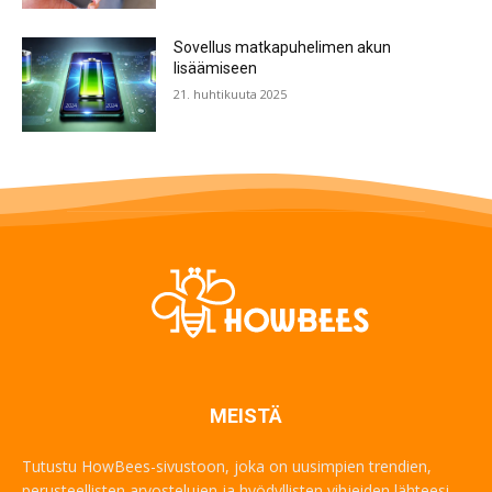
Sovellus matkapuhelimen akun
lisäämiseen
21. huhtikuuta 2025
MEISTÄ
Tutustu HowBees-sivustoon, joka on uusimpien trendien,
perusteellisten arvostelujen ja hyödyllisten vihjeiden lähteesi