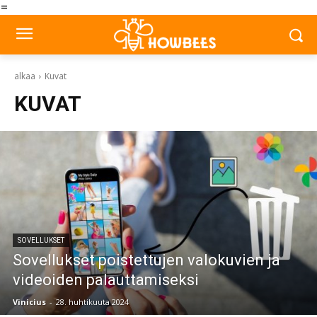
=
alkaa
Kuvat
KUVAT
SOVELLUKSET
Sovellukset poistettujen valokuvien ja
videoiden palauttamiseksi
Vinicius
-
28. huhtikuuta 2024