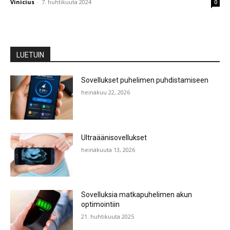
Vinicius
-
7. huhtikuuta 2024
0
LUETUIN
Sovellukset puhelimen puhdistamiseen
heinäkuu 22, 2026
Ultraäänisovellukset
heinäkuuta 13, 2026
Sovelluksia matkapuhelimen akun
optimointiin
21. huhtikuuta 2025