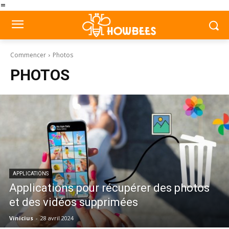
=
Commencer
Photos
PHOTOS
APPLICATIONS
Applications pour récupérer des photos
et des vidéos supprimées
Vinicius
-
28 avril 2024