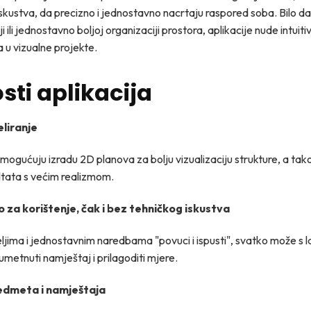
skustva, da precizno i jednostavno nacrtaju raspored soba. Bilo da 
ji ili jednostavno boljoj organizaciji prostora, aplikacije nude intuit
a u vizualne projekte.
sti aplikacija
liranje
mogućuju izradu 2D planova za bolju vizualizaciju strukture, a tak
ultata s većim realizmom.
za korištenje, čak i bez tehničkog iskustva
čeljima i jednostavnim naredbama "povuci i ispusti", svatko može s
 umetnuti namještaj i prilagoditi mjere.
edmeta i namještaja