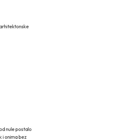
 arhitektonske
 od nule postalo
k i onima bez