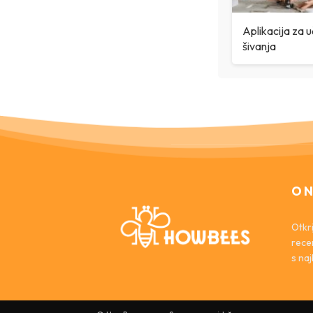
Aplikacija za 
šivanja
O 
Otkr
recen
s na