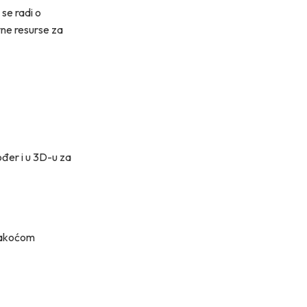
se radi o
ivne resurse za
ođer i u 3D-u za
 lakoćom