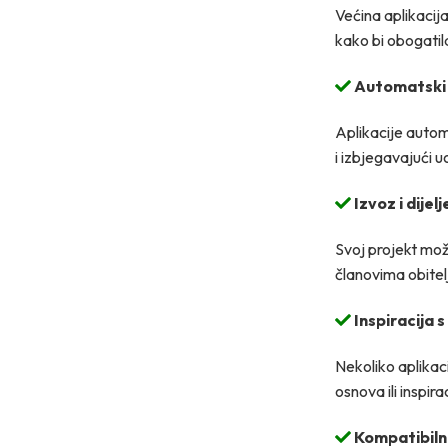
Većina aplikacij
kako bi obogatil
Automatski 
Aplikacije autom
i izbjegavajući 
Izvoz i dijel
Svoj projekt može
članovima obitelj
Inspiracija 
Nekoliko aplikac
osnova ili inspir
Kompatibilno