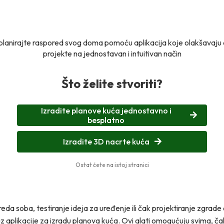
i planirajte raspored svog doma pomoću aplikacija koje olakšavaju
projekte na jednostavan i intuitivan način
Što želite stvoriti?
Izradite planove kuća jednostavno i
besplatno
Izradite 3D nacrte kuća
Ostat ćete na istoj stranici
eda soba, testiranje ideja za uređenje ili čak projektiranje zgrade
z aplikacije za izradu planova kuća. Ovi alati omogućuju svima, ča