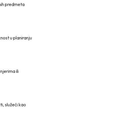
snih predmeta
nost u planiranju
njerima ili
i, služeći kao