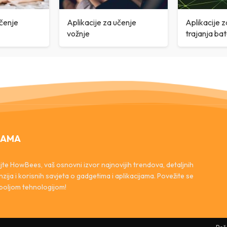
učenje
Aplikacije za učenje
Aplikacije z
vožnje
trajanja bat
NAMA
ijte HowBees, vaš osnovni izvor najnovijih trendova, detaljnih
zija i korisnih savjeta o gadgetima i aplikacijama. Povežite se
jboljom tehnologijom!