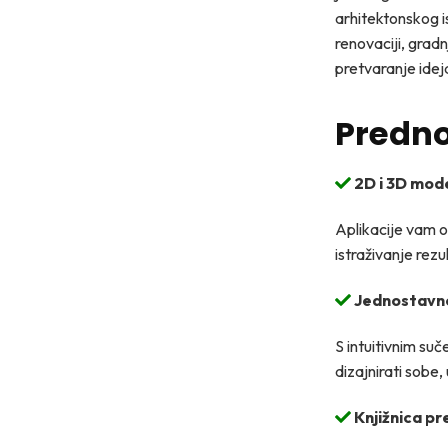
arhitektonskog i
renovaciji, gradn
pretvaranje idej
Predno
2D i 3D mode
Aplikacije vam o
istraživanje rez
Jednostavno 
S intuitivnim su
dizajnirati sobe,
Knjižnica pr