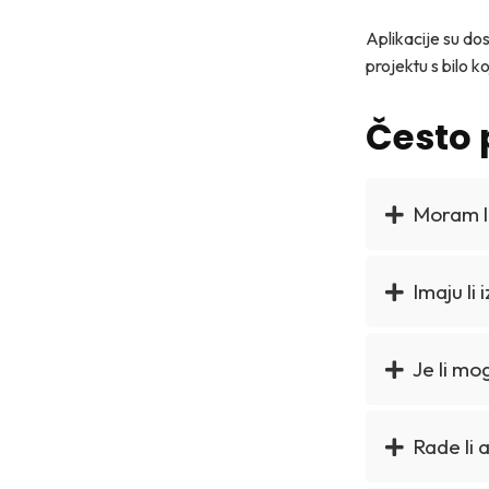
Aplikacije su do
projektu s bilo k
Često 
Moram li
Imaju li
Je li mo
Rade li 