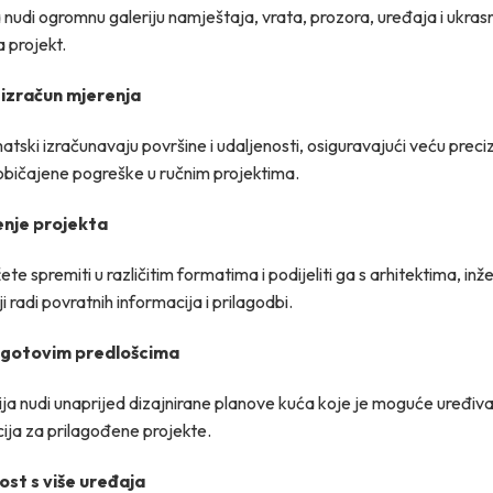
a nudi ogromnu galeriju namještaja, vrata, prozora, uređaja i ukra
a projekt.
izračun mjerenja
atski izračunavaju površine i udaljenosti, osiguravajući veću preciz
uobičajene pogreške u ručnim projektima.
jenje projekta
te spremiti u različitim formatima i podijeliti ga s arhitektima, inže
i radi povratnih informacija i prilagodbi.
s gotovim predlošcima
ija nudi unaprijed dizajnirane planove kuća koje je moguće uređivat
acija za prilagođene projekte.
st s više uređaja