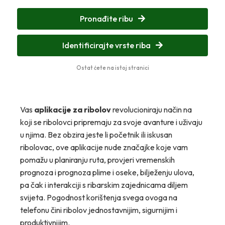
Pronađite ribu
Identificirajte vrste riba
Ostat ćete na istoj stranici
Vas
aplikacije za ribolov
revolucioniraju način na
koji se ribolovci pripremaju za svoje avanture i uživaju
u njima. Bez obzira jeste li početnik ili iskusan
ribolovac, ove aplikacije nude značajke koje vam
pomažu u planiranju ruta, provjeri vremenskih
prognoza i prognoza plime i oseke, bilježenju ulova,
pa čak i interakciji s ribarskim zajednicama diljem
svijeta. Pogodnost korištenja svega ovoga na
telefonu čini ribolov jednostavnijim, sigurnijim i
produktivnijim.