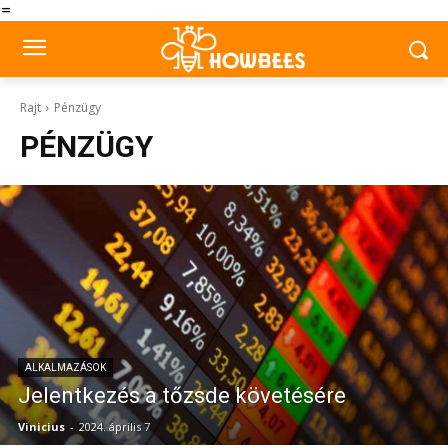
=
Rajt
Pénzügy
PÉNZÜGY
ALKALMAZÁSOK
Jelentkezés a tőzsde követésére
Vinicius
-
2024. április 7