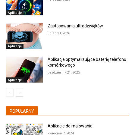
Aplikacje
Zastosowania ultradźwięków
lipiec 13, 2026
Aplikacje
Aplikacje optymalizujące baterię telefonu
komórkowego
październik 21, 2025
Aplikacje
POPULARNY
Aplikacje do malowania
kwiecień 7, 2024