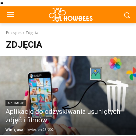
=
Początek
Zdjęcia
ZDJĘCIA
APLIKACJE
Aplikacje do odzyskiwania usuniętych
zdjęć i filmów
Winicjusz
-
kwiecień 28, 2024