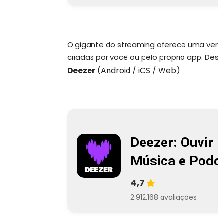
O gigante do streaming oferece uma versã
criadas por você ou pelo próprio app. D
Deezer
(Android / iOS / Web)
Deezer: Ouvir
Música e Pod
4,7
2.912.168 avaliações