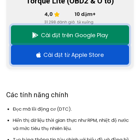
Torque Lite (OBD2 & Ô tô)
4,0
10 dặm+
31.298 đánh giá
tải xuống
Cài đặt trên Google Play
Cài đặt từ Apple Store
Các tính năng chính
Đọc mã lỗi động cơ (DTC).
Hiển thị dữ liệu thời gian thực như RPM, nhiệt độ nước
và mức tiêu thụ nhiên liệu.
Tạo bảng thông tin tùy chỉnh với biểu đồ và đồng hồ