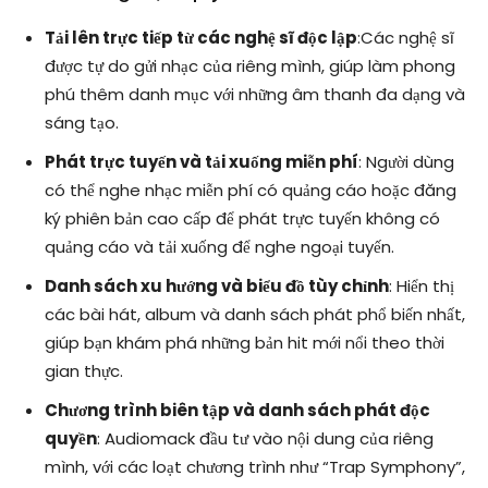
Tải lên trực tiếp từ các nghệ sĩ độc lập
:Các nghệ sĩ
được tự do gửi nhạc của riêng mình, giúp làm phong
phú thêm danh mục với những âm thanh đa dạng và
sáng tạo.
Phát trực tuyến và tải xuống miễn phí
: Người dùng
có thể nghe nhạc miễn phí có quảng cáo hoặc đăng
ký phiên bản cao cấp để phát trực tuyến không có
quảng cáo và tải xuống để nghe ngoại tuyến.
Danh sách xu hướng và biểu đồ tùy chỉnh
: Hiển thị
các bài hát, album và danh sách phát phổ biến nhất,
giúp bạn khám phá những bản hit mới nổi theo thời
gian thực.
Chương trình biên tập và danh sách phát độc
quyền
: Audiomack đầu tư vào nội dung của riêng
mình, với các loạt chương trình như “Trap Symphony”,