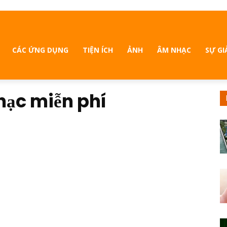
CÁC ỨNG DỤNG
TIỆN ÍCH
ẢNH
ÂM NHẠC
SỰ GI
ạc miễn phí