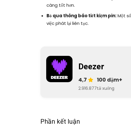
càng tốt hơn.
Bỏ qua thông báo tiết kiệm pin:
Một số
việc phát lại liên tục.
Deezer
4,7
100 dặm+
2.916.877
tải xuống
Phần kết luận