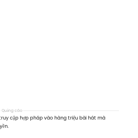
Quảng cáo
 truy cập hợp pháp vào hàng triệu bài hát mà
yền.