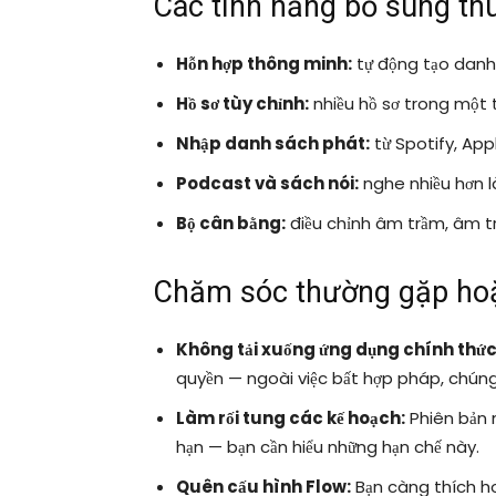
Các tính năng bổ sung thú
Hỗn hợp thông minh:
tự động tạo danh 
Hồ sơ tùy chỉnh:
nhiều hồ sơ trong một 
Nhập danh sách phát:
từ Spotify, App
Podcast và sách nói:
nghe nhiều hơn l
Bộ cân bằng:
điều chỉnh âm trầm, âm t
Chăm sóc thường gặp hoặ
Không tải xuống ứng dụng chính thức
quyền — ngoài việc bất hợp pháp, chún
Làm rối tung các kế hoạch:
Phiên bản 
hạn — bạn cần hiểu những hạn chế này.
Quên cấu hình Flow:
Bạn càng thích ho