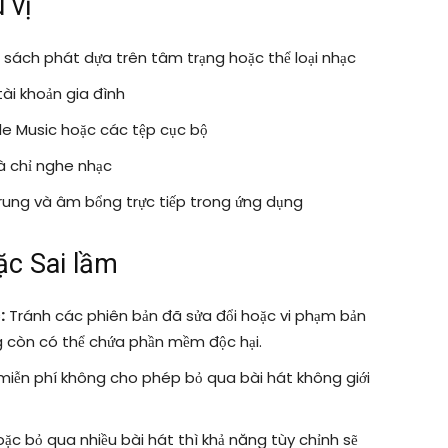
 vị
sách phát dựa trên tâm trạng hoặc thể loại nhạc
tài khoản gia đình
le Music hoặc các tệp cục bộ
à chỉ nghe nhạc
rung và âm bổng trực tiếp trong ứng dụng
c Sai lầm
:
Tránh các phiên bản đã sửa đổi hoặc vi phạm bản
g còn có thể chứa phần mềm độc hại.
miễn phí không cho phép bỏ qua bài hát không giới
ặc bỏ qua nhiều bài hát thì khả năng tùy chỉnh sẽ