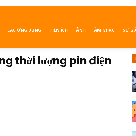
CÁC ỨNG DỤNG
TIỆN ÍCH
ẢNH
ÂM NHẠC
SỰ GI
g thời lượng pin điện