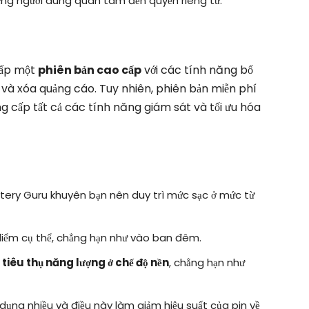
ững người dùng quan tâm đến quyền riêng tư.
cấp một
phiên bản cao cấp
với các tính năng bổ
và xóa quảng cáo. Tuy nhiên, phiên bản miễn phí
g cấp tất cả các tính năng giám sát và tối ưu hóa
tery Guru khuyên bạn nên duy trì mức sạc ở mức từ
iểm cụ thể, chẳng hạn như vào ban đêm.
 tiêu thụ năng lượng ở chế độ nền
, chẳng hạn như
 dụng nhiều và điều này làm giảm hiệu suất của pin về