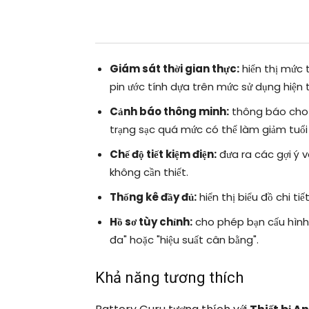
Giám sát thời gian thực:
hiển thị mức 
pin ước tính dựa trên mức sử dụng hiện t
Cảnh báo thông minh:
thông báo cho b
trạng sạc quá mức có thể làm giảm tuổi 
Chế độ tiết kiệm điện:
đưa ra các gợi ý v
không cần thiết.
Thống kê đầy đủ:
hiển thị biểu đồ chi ti
Hồ sơ tùy chỉnh:
cho phép bạn cấu hình 
đa" hoặc "hiệu suất cân bằng".
Khả năng tương thích