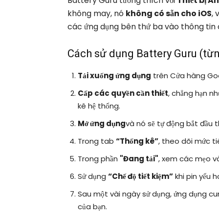
Battery Guru tương thích với
Thiết bị A
không may, nó
không có sẵn cho iOS
,
các ứng dụng bên thứ ba vào thông tin ch
Cách sử dụng Battery Guru (từ
Tải xuống ứng dụng
trên Cửa hàng Goog
Cấp các quyền cần thiết
, chẳng hạn nh
kê hệ thống.
Mở ứng dụng
và nó sẽ tự động bắt đầu th
Trong tab
“Thống kê”
, theo dõi mức t
Trong phần
"Đang tải"
, xem các mẹo và 
Sử dụng
“Chế độ tiết kiệm”
khi pin yếu h
Sau một vài ngày sử dụng, ứng dụng c
của bạn.