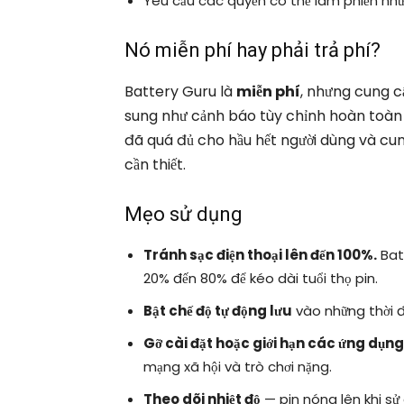
Yêu cầu các quyền có thể làm phiền nh
Nó miễn phí hay phải trả phí?
Battery Guru là
miễn phí
, nhưng cung 
sung như cảnh báo tùy chỉnh hoàn toàn 
đã quá đủ cho hầu hết người dùng và cun
cần thiết.
Mẹo sử dụng
Tránh sạc điện thoại lên đến 100%.
Bat
20% đến 80% để kéo dài tuổi thọ pin.
Bật chế độ tự động lưu
vào những thời đ
Gỡ cài đặt hoặc giới hạn các ứng dụng
mạng xã hội và trò chơi nặng.
Theo dõi nhiệt độ
— pin nóng lên khi sử