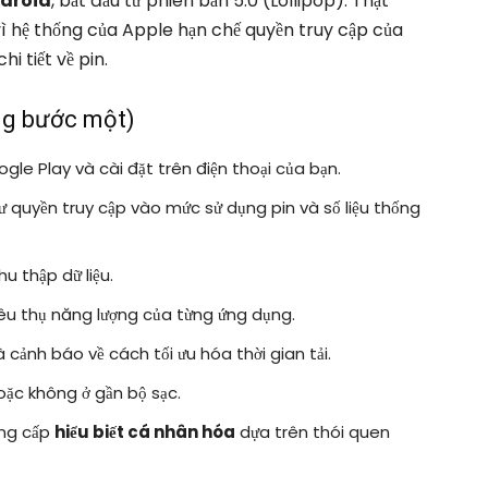
ndroid
, bắt đầu từ phiên bản 5.0 (Lollipop). Thật
 vì hệ thống của Apple hạn chế quyền truy cập của
i tiết về pin.
ng bước một)
le Play và cài đặt trên điện thoại của bạn.
ư quyền truy cập vào mức sử dụng pin và số liệu thống
u thập dữ liệu.
iêu thụ năng lượng của từng ứng dụng.
cảnh báo về cách tối ưu hóa thời gian tải.
oặc không ở gần bộ sạc.
ung cấp
hiểu biết cá nhân hóa
dựa trên thói quen