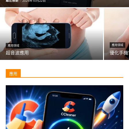
維尼修斯
-
2026年10月22日
應用領域
應用領域
超音波應用
優化手機
應用