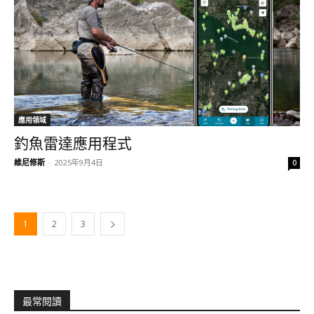
應用領域
釣魚雷達應用程式
維尼修斯
-
2025年9月4日
0
1
2
3
最常閱讀