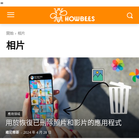
=
開始
相片
相片
應用領域
用於恢復已刪除照片和影片的應用程式
維尼修斯
-
2024 年 4 月 28 日