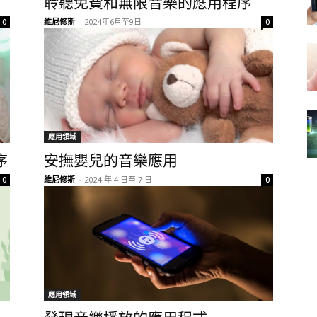
聆聽免費和無限音樂的應用程序
維尼修斯
-
2024年6月至9日
0
0
應用領域
序
安撫嬰兒的音樂應用
維尼修斯
-
2024 年 4 日至 7 日
0
0
應用領域