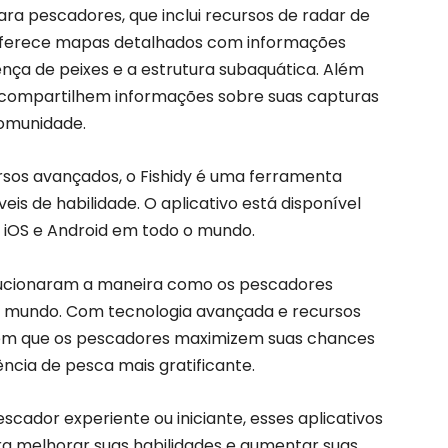
ara pescadores, que inclui recursos de radar de
e oferece mapas detalhados com informações
ença de peixes e a estrutura subaquática. Além
os compartilhem informações sobre suas capturas
omunidade.
rsos avançados, o Fishidy é uma ferramenta
eis de habilidade. O aplicativo está disponível
s iOS e Android em todo o mundo.
olucionaram a maneira como os pescadores
 o mundo. Com tecnologia avançada e recursos
tem que os pescadores maximizem suas chances
ncia de pesca mais gratificante.
ador experiente ou iniciante, esses aplicativos
a melhorar suas habilidades e aumentar suas